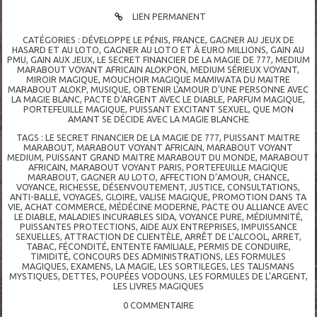
LIEN PERMANENT
CATÉGORIES :
DÉVELOPPE LE PÉNIS
,
FRANCE
,
GAGNER AU JEUX DE
HASARD ET AU LOTO
,
GAGNER AU LOTO ET À EURO MILLIONS
,
GAIN AU
PMU
,
GAIN AUX JEUX
,
LE SECRET FINANCIER DE LA MAGIE DE 777
,
MEDIUM
MARABOUT VOYANT AFRICAIN ALOKPON
,
MEDIUM SÉRIEUX VOYANT
,
MIROIR MAGIQUE
,
MOUCHOIR MAGIQUE MAMIWATA DU MAITRE
MARABOUT ALOKP
,
MUSIQUE
,
OBTENIR L'AMOUR D'UNE PERSONNE AVEC
LA MAGIE BLANC
,
PACTE D'ARGENT AVEC LE DIABLE
,
PARFUM MAGIQUE
,
PORTEFEUILLE MAGIQUE
,
PUISSANT EXCITANT SEXUEL
,
QUE MON
AMANT SE DÉCIDE AVEC LA MAGIE BLANCHE
TAGS :
LE SECRET FINANCIER DE LA MAGIE DE 777
,
PUISSANT MAITRE
MARABOUT
,
MARABOUT VOYANT AFRICAIN
,
MARABOUT VOYANT
MEDIUM
,
PUISSANT GRAND MAITRE MARABOUT DU MONDE
,
MARABOUT
AFRICAIN
,
MARABOUT VOYANT PARIS
,
PORTEFEUILLE MAGIQUE
MARABOUT
,
GAGNER AU LOTO
,
AFFECTION D’AMOUR
,
CHANCE
,
VOYANCE
,
RICHESSE
,
DÉSENVOUTEMENT
,
JUSTICE
,
CONSULTATIONS
,
ANTI-BALLE
,
VOYAGES
,
GLOIRE
,
VALISE MAGIQUE
,
PROMOTION DANS TA
VIE
,
ACHAT COMMERCE
,
MÉDÉCINE MODERNE
,
PACTE OU ALLIANCE AVEC
LE DIABLE
,
MALADIES INCURABLES SIDA
,
VOYANCE PURE
,
MÉDIUMNITÉ
,
PUISSANTES PROTECTIONS
,
AIDE AUX ENTREPRISES
,
IMPUISSANCE
SEXUELLES
,
ATTRACTION DE CLIENTÈLE
,
ARRÊT DE L’ALCOOL
,
ARRET
,
TABAC
,
FÉCONDITÉ
,
ENTENTE FAMILIALE
,
PERMIS DE CONDUIRE
,
TIMIDITÉ
,
CONCOURS DES ADMINISTRATIONS
,
LES FORMULES
MAGIQUES
,
EXAMENS
,
LA MAGIE
,
LES SORTILEGES
,
LES TALISMANS
MYSTIQUES
,
DETTES
,
POUPÉES VODOUNS
,
LES FORMULES DE L’ARGENT
,
LES LIVRES MAGIQUES
0
COMMENTAIRE