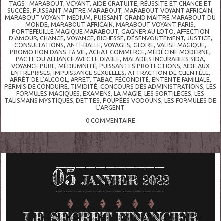
TAGS :
MARABOUT
,
VOYANT
,
AIDE GRATUITE
,
RÉUSSITE ET CHANCE ET
SUCCÈS
,
PUISSANT MAITRE MARABOUT
,
MARABOUT VOYANT AFRICAIN
,
MARABOUT VOYANT MEDIUM
,
PUISSANT GRAND MAITRE MARABOUT DU
MONDE
,
MARABOUT AFRICAIN
,
MARABOUT VOYANT PARIS
,
PORTEFEUILLE MAGIQUE MARABOUT
,
GAGNER AU LOTO
,
AFFECTION
D’AMOUR
,
CHANCE
,
VOYANCE
,
RICHESSE
,
DÉSENVOUTEMENT
,
JUSTICE
,
CONSULTATIONS
,
ANTI-BALLE
,
VOYAGES
,
GLOIRE
,
VALISE MAGIQUE
,
PROMOTION DANS TA VIE
,
ACHAT COMMERCE
,
MÉDÉCINE MODERNE
,
PACTE OU ALLIANCE AVEC LE DIABLE
,
MALADIES INCURABLES SIDA
,
VOYANCE PURE
,
MÉDIUMNITÉ
,
PUISSANTES PROTECTIONS
,
AIDE AUX
ENTREPRISES
,
IMPUISSANCE SEXUELLES
,
ATTRACTION DE CLIENTÈLE
,
ARRÊT DE L’ALCOOL
,
ARRET
,
TABAC
,
FÉCONDITÉ
,
ENTENTE FAMILIALE
,
PERMIS DE CONDUIRE
,
TIMIDITÉ
,
CONCOURS DES ADMINISTRATIONS
,
LES
FORMULES MAGIQUES
,
EXAMENS
,
LA MAGIE
,
LES SORTILEGES
,
LES
TALISMANS MYSTIQUES
,
DETTES
,
POUPÉES VODOUNS
,
LES FORMULES DE
L’ARGENT
0
COMMENTAIRE
05
JANVIER 2022
LE SECRET FINANCIER