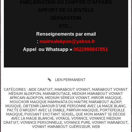
AMÉLIORATION DU CHIFFRE D'AFFAIRE
APPORT DE CLIENTÈLE
SÉPARATION
ETC...
Renseignements par email
:
maitrealokpon@yahoo.fr
Appel ou Whatsapp =
0022998847851
LIEN PERMANENT
CATÉGORIES :
AIDE GRATUIT
,
MARABOUT VOYANT
,
MARABOUT VOYANT
MÉDIUM ALOKPON
,
MARABOUTAGE
,
MEDIUM MARABOUT VOYANT
AFRICAIN ALOKPON
,
MEDIUM SÉRIEUX VOYANT
,
MIROIR MAGIQUE
,
MOUCHOIR MAGIQUE MAMIWATA DU MAITRE MARABOUT ALOKP
,
MUSIQUE
,
OBTENIR L'AMOUR D'UNE PERSONNE AVEC LA MAGIE BLANC
,
PACTE D'ARGENT AVEC LE DIABLE
,
PARFUM MAGIQUE
,
PORTEFEUILLE
MAGIQUE
,
PUISSANT EXCITANT SEXUEL
,
QUE MON AMANT SE DÉCIDE
AVEC LA MAGIE BLANCHE
,
VOYAGE
,
VOYANCE
,
VOYANCE MEDIUM
GRATUIT
,
VOYANCE PERSONNELLE
,
VOYANCE PURE
,
VOYANT MARABOUT
,
VOYANT MARABOUT GUÉRISSEUR
,
WEB