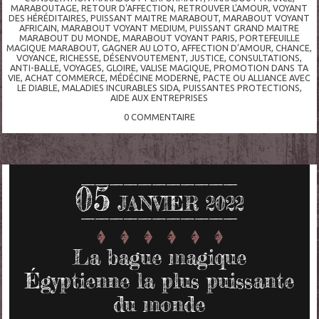
MARABOUTAGE
,
RETOUR D'AFFECTION
,
RETROUVER L'AMOUR
,
VOYANT
DES HÉRÉDITAIRES
,
PUISSANT MAITRE MARABOUT
,
MARABOUT VOYANT
AFRICAIN
,
MARABOUT VOYANT MEDIUM
,
PUISSANT GRAND MAITRE
MARABOUT DU MONDE
,
MARABOUT VOYANT PARIS
,
PORTEFEUILLE
MAGIQUE MARABOUT
,
GAGNER AU LOTO
,
AFFECTION D’AMOUR
,
CHANCE
,
VOYANCE
,
RICHESSE
,
DÉSENVOUTEMENT
,
JUSTICE
,
CONSULTATIONS
,
ANTI-BALLE
,
VOYAGES
,
GLOIRE
,
VALISE MAGIQUE
,
PROMOTION DANS TA
VIE
,
ACHAT COMMERCE
,
MÉDÉCINE MODERNE
,
PACTE OU ALLIANCE AVEC
LE DIABLE
,
MALADIES INCURABLES SIDA
,
PUISSANTES PROTECTIONS
,
AIDE AUX ENTREPRISES
0
COMMENTAIRE
05
JANVIER 2022
La bague magique
Égyptienne la plus puissante
du monde