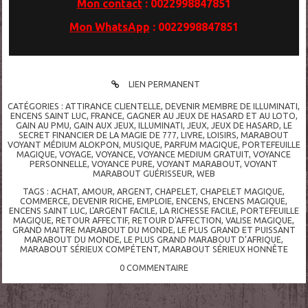
Mon contact
: 0022998847851
Mon WhatsApp
: 0022998847851
LIEN PERMANENT
CATÉGORIES :
ATTIRANCE CLIENTELLE
,
DEVENIR MEMBRE DE ILLUMINATI
,
ENCENS SAINT LUC
,
FRANCE
,
GAGNER AU JEUX DE HASARD ET AU LOTO
,
GAIN AU PMU
,
GAIN AUX JEUX
,
ILLUMINATI
,
JEUX
,
JEUX DE HASARD
,
LE
SECRET FINANCIER DE LA MAGIE DE 777
,
LIVRE
,
LOISIRS
,
MARABOUT
VOYANT MÉDIUM ALOKPON
,
MUSIQUE
,
PARFUM MAGIQUE
,
PORTEFEUILLE
MAGIQUE
,
VOYAGE
,
VOYANCE
,
VOYANCE MEDIUM GRATUIT
,
VOYANCE
PERSONNELLE
,
VOYANCE PURE
,
VOYANT MARABOUT
,
VOYANT
MARABOUT GUÉRISSEUR
,
WEB
TAGS :
ACHAT
,
AMOUR
,
ARGENT
,
CHAPELET
,
CHAPELET MAGIQUE
,
COMMERCE
,
DEVENIR RICHE
,
EMPLOIE
,
ENCENS
,
ENCENS MAGIQUE
,
ENCENS SAINT LUC
,
L'ARGENT FACILE
,
LA RICHESSE FACILE
,
PORTEFEUILLE
MAGIQUE
,
RETOUR AFFECTIF
,
RETOUR D'AFFECTION
,
VALISE MAGIQUE
,
GRAND MAITRE MARABOUT DU MONDE
,
LE PLUS GRAND ET PUISSANT
MARABOUT DU MONDE
,
LE PLUS GRAND MARABOUT D’AFRIQUE
,
MARABOUT SÉRIEUX COMPÉTENT
,
MARABOUT SÉRIEUX HONNÊTE
0
COMMENTAIRE