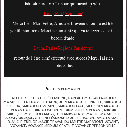
fait fait retrouver l'amour qui mettait perdu.
Farid, Pau (Aquitaine)
Merci bien Mon Frère, Anissa est revenu c fou, tu est très
gentil mon frère. Merci j'ai un amie qui va te recontacter il a
besoin d'aide
Laura, Paris (Régions Parisienne)
retour de l’être aimé effectué avec succès Merci j'ai rien
notre a dire
LIEN PERMANENT
CATÉGORIES :
FERTILITÉ FÉMININE
,
GAIN AU PMU
,
GAIN AUX JEUX
,
MARABOUT EN FRANCE ET AFRIQUE
,
MARABOUT HONNÊTE
,
MARABOUT
SERIEUX
,
MARABOUT VOYANT
,
MARABOUTAGE
,
MEDIUM MARABOUT
VOYANT AFRICAIN ALOKPON
,
MEDIUM SÉRIEUX VOYANT
,
MIROIR
MAGIQUE
,
MOUCHOIR MAGIQUE MAMIWATA DU MAITRE MARABOUT
ALOKP
,
MUSIQUE
,
OBTENIR L'AMOUR D'UNE PERSONNE AVEC LA MAGIE
BLANC
,
RITUEL DE MAGIE TRAVAIL DU MAITRE MARABOUT VOYANT
,
VOYANCE
,
VOYANCE MEDIUM GRATUIT
,
VOYANCE PERSONNELLE
,