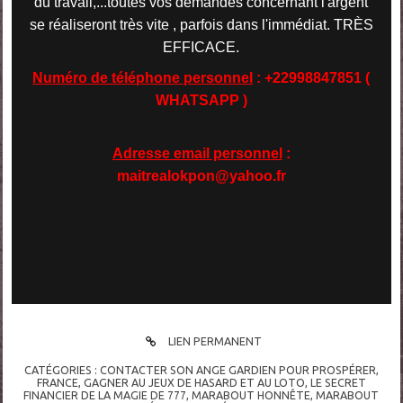
du travail,...toutes vos demandes concernant l'argent
se réaliseront très vite , parfois dans l'immédiat. TRÈS
EFFICACE.
Numéro de téléphone personnel
: +22998847851 (
WHATSAPP )
Adresse email personnel
:
maitrealokpon@yahoo.fr
LIEN PERMANENT
CATÉGORIES :
CONTACTER SON ANGE GARDIEN POUR PROSPÉRER
,
FRANCE
,
GAGNER AU JEUX DE HASARD ET AU LOTO
,
LE SECRET
FINANCIER DE LA MAGIE DE 777
,
MARABOUT HONNÊTE
,
MARABOUT