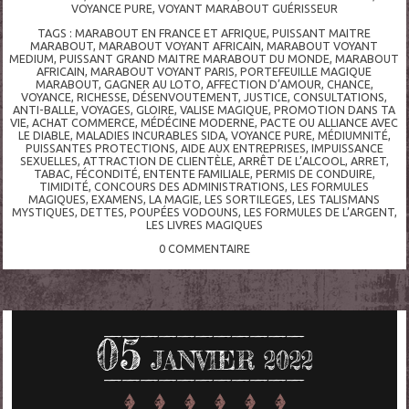
VOYANCE PURE
,
VOYANT MARABOUT GUÉRISSEUR
TAGS :
MARABOUT EN FRANCE ET AFRIQUE
,
PUISSANT MAITRE
MARABOUT
,
MARABOUT VOYANT AFRICAIN
,
MARABOUT VOYANT
MEDIUM
,
PUISSANT GRAND MAITRE MARABOUT DU MONDE
,
MARABOUT
AFRICAIN
,
MARABOUT VOYANT PARIS
,
PORTEFEUILLE MAGIQUE
MARABOUT
,
GAGNER AU LOTO
,
AFFECTION D’AMOUR
,
CHANCE
,
VOYANCE
,
RICHESSE
,
DÉSENVOUTEMENT
,
JUSTICE
,
CONSULTATIONS
,
ANTI-BALLE
,
VOYAGES
,
GLOIRE
,
VALISE MAGIQUE
,
PROMOTION DANS TA
VIE
,
ACHAT COMMERCE
,
MÉDÉCINE MODERNE
,
PACTE OU ALLIANCE AVEC
LE DIABLE
,
MALADIES INCURABLES SIDA
,
VOYANCE PURE
,
MÉDIUMNITÉ
,
PUISSANTES PROTECTIONS
,
AIDE AUX ENTREPRISES
,
IMPUISSANCE
SEXUELLES
,
ATTRACTION DE CLIENTÈLE
,
ARRÊT DE L’ALCOOL
,
ARRET
,
TABAC
,
FÉCONDITÉ
,
ENTENTE FAMILIALE
,
PERMIS DE CONDUIRE
,
TIMIDITÉ
,
CONCOURS DES ADMINISTRATIONS
,
LES FORMULES
MAGIQUES
,
EXAMENS
,
LA MAGIE
,
LES SORTILEGES
,
LES TALISMANS
MYSTIQUES
,
DETTES
,
POUPÉES VODOUNS
,
LES FORMULES DE L’ARGENT
,
LES LIVRES MAGIQUES
0
COMMENTAIRE
05
JANVIER 2022