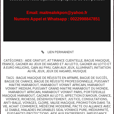
Email: maitrealokpon@yahoo.fr
Numero Appel et Whatsapp : 0022998847851
LIEN PERMANENT
CATÉGORIES :
AIDE GRATUIT
,
ATTIRANCE CLIENTELLE
,
BAGUE MAGIQUE
,
FRANCE
,
GAGNER AU JEUX DE HASARD ET AU LOTO
,
GAGNER AU LOTO ET
À EURO MILLIONS
,
GAIN AU PMU
,
GAIN AUX JEUX
,
ILLUMINATI
,
INITIATION
AU FÂ
,
JEUX
,
JEUX DE HASARD
,
MUSIQUE
TAGS :
BAGUE MAGIQUE DE RÉUSSITE EN AFFAIRE
,
BAGUE DE SUCCÈS
,
BAGUE DE CHANCE
,
BAGUE DE RÉUSSITE PROFESSIONNELLE
,
PUISSANT
MAITRE MARABOUT
,
MARABOUT VOYANT AFRICAIN
,
MARABOUT
VOYANT MEDIUM
,
PUISSANT GRAND MAITRE MARABOUT DU MONDE
,
MARABOUT AFRICAIN
,
MARABOUT VOYANT PARIS
,
PORTEFEUILLE
MAGIQUE MARABOUT
,
GAGNER AU LOTO
,
AFFECTION D’AMOUR
,
CHANCE
,
VOYANCE
,
RICHESSE
,
DÉSENVOUTEMENT
,
JUSTICE
,
CONSULTATIONS
,
ANTI-BALLE
,
VOYAGES
,
GLOIRE
,
VALISE MAGIQUE
,
PROMOTION DANS TA
VIE
,
ACHAT COMMERCE
,
MÉDÉCINE MODERNE
,
PACTE OU ALLIANCE AVEC
LE DIABLE
,
MALADIES INCURABLES SIDA
,
VOYANCE PURE
,
MÉDIUMNITÉ
,
PUISSANTES PROTECTIONS
,
AIDE AUX ENTREPRISES
,
IMPUISSANCE