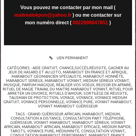
Vous pouvez me contacter par mon mail (
maitrealokpon@yahoo.fr
) ou me contacter sur
mon numéro direct (
0022998847851
)
LIEN PERMANENT
CATÉGORIES :
AIDE GRATUIT
,
CHANCE,SUCCÈS,RÉUSSITE
,
GAGNER AU
JEUX DE HASARD ET AU LOTO
,
MARABOUT EN FRANCE ET AFRIQUE
,
MARABOUT GÉOMANCIEN SPÉCIALISTE
,
MARABOUT HONNÊTE
,
MARABOUT SERIEUX
,
MARABOUT VOYANT
,
MEDIUM SÉRIEUX VOYANT
,
MUSIQUE
,
PARFUM MAGIQUE
,
RÉALISER VOS VOEUX
,
REUSSIR EN AFFAIRE
,
RITUEL DE MAGIE TRAVAIL DU MAITRE MARABOUT VOYANT
,
RITUEL POUR
ARRETER UN DIVORCE
,
RITUELS D'AMOUR
,
SORTILÈGE DE RÉUSSITE
,
TALISMAN DE PROTECTION
,
VOYAGE
,
VOYANCE
,
VOYANCE MEDIUM
GRATUIT
,
VOYANCE PERSONNELLE
,
VOYANCE PURE
,
VOYANT MARABOUT
,
VOYANT MARABOUT GUÉRISSEUR
TAGS :
GRAND GUÉRISSEUR AFRICAIN
,
MARABOUT
,
MEDIUM
,
CONSULTATION A DISTANCE
,
CONSULTATION PART TÉLÉPHONE
,
GUÉRISSEUR
,
VOYANT MARABOUT
,
MARABOUT SÉRIEUX
,
VOYANT
AFRICAIN
,
MARABOUT AFRICAIN
,
MARABOUT EFFICACE
,
MEDIUM RAPIDE
,
TAROTS
,
VOYANCE PURE
,
MÉDIUMNITÉ
,
CONSULTATION VOYANT
,
CONSULTATION MARABOUT PERFORMANT
,
MARABOUT FRANCE
,