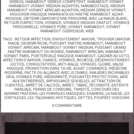
SERIEUX
,
MARABOUT SÉRIEUX COMPÉTENT
,
MARABOUT VOYANT
,
MARABOUT VOYANT MÉDIUM ALOKPON
,
MARABOUTAGE
,
MEDIUM
MARABOUT VOYANT AFRICAIN ALOKPON
,
MEDIUM SÉRIEUX VOYANT
,
MOUCHOIR MAGIQUE MAMIWATA DU MAITRE MARABOUT ALOKP
,
MUSIQUE
,
OBTENIR L'AMOUR D'UNE PERSONNE AVEC LA MAGIE BLANC
,
RETOUR D'AFFECTION
,
VOYANCE
,
VOYANCE MEDIUM GRATUIT
,
VOYANCE
PERSONNELLE
,
VOYANCE PURE
,
VOYANT MARABOUT
,
VOYANT
MARABOUT GUÉRISSEUR
,
WEB
TAGS :
RETOUR AFFECTION
,
ENVOUTEMENT AMOUR
,
TROUVER L'AMOUR
,
MAGIE
,
DEVENIR RICHE
,
PUISSANT MAITRE MARABOUT
,
MARABOUT
VOYANT AFRICAIN
,
MARABOUT VOYANT MEDIUM
,
PUISSANT GRAND
MAITRE MARABOUT DU MONDE
,
MARABOUT AFRICAIN
,
MARABOUT
VOYANT PARIS
,
PORTEFEUILLE MAGIQUE MARABOUT
,
GAGNER AU LOTO
,
AFFECTION D’AMOUR
,
CHANCE
,
VOYANCE
,
RICHESSE
,
DÉSENVOUTEMENT
,
JUSTICE
,
CONSULTATIONS
,
ANTI-BALLE
,
VOYAGES
,
GLOIRE
,
VALISE
MAGIQUE
,
PROMOTION DANS TA VIE
,
ACHAT COMMERCE
,
MÉDÉCINE
MODERNE
,
PACTE OU ALLIANCE AVEC LE DIABLE
,
MALADIES INCURABLES
SIDA
,
VOYANCE PURE
,
MÉDIUMNITÉ
,
PUISSANTES PROTECTIONS
,
AIDE
AUX ENTREPRISES
,
IMPUISSANCE SEXUELLES
,
ATTRACTION DE
CLIENTÈLE
,
ARRÊT DE L’ALCOOL
,
ARRET
,
TABAC
,
FÉCONDITÉ
,
ENTENTE
FAMILIALE
,
PERMIS DE CONDUIRE
,
TIMIDITÉ
,
CONCOURS DES
ADMINISTRATIONS
,
LES FORMULES MAGIQUES
,
EXAMENS
,
LA MAGIE
,
LES
SORTILEGES
,
LES TALISMANS MYSTIQUES
,
DETTES
,
POUPÉES VODOUNS
0
COMMENTAIRE