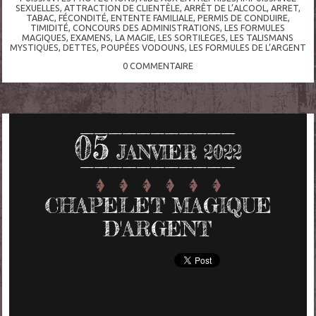
SEXUELLES
,
ATTRACTION DE CLIENTÈLE
,
ARRÊT DE L’ALCOOL
,
ARRET
,
TABAC
,
FÉCONDITÉ
,
ENTENTE FAMILIALE
,
PERMIS DE CONDUIRE
,
TIMIDITÉ
,
CONCOURS DES ADMINISTRATIONS
,
LES FORMULES
MAGIQUES
,
EXAMENS
,
LA MAGIE
,
LES SORTILEGES
,
LES TALISMANS
MYSTIQUES
,
DETTES
,
POUPÉES VODOUNS
,
LES FORMULES DE L’ARGENT
0
COMMENTAIRE
05
JANVIER 2022
CHAPELET MAGIQUE
D'ARGENT