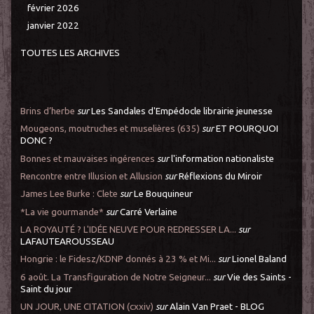
février 2026
janvier 2022
TOUTES LES ARCHIVES
Brins d’herbe
sur
Les Sandales d'Empédocle librairie jeunesse
Mougeons, moutruches et muselières (635)
sur
ET POURQUOI
DONC ?
Bonnes et mauvaises ingérences
sur
l'information nationaliste
Rencontre entre Illusion et Allusion
sur
Réflexions du Miroir
James Lee Burke : Clete
sur
Le Bouquineur
*La vie gourmande*
sur
Carré Verlaine
LA ROYAUTÉ ? L'IDÉE NEUVE POUR REDRESSER LA...
sur
LAFAUTEAROUSSEAU
Hongrie : le Fidesz/KDNP donnés à 23 % et Mi...
sur
Lionel Baland
6 août. La Transfiguration de Notre Seigneur...
sur
Vie des Saints -
Saint du jour
UN JOUR, UNE CITATION (cxxiv)
sur
Alain Van Praet - BLOG