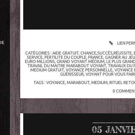
DE
LIEN PE
CATÉGORIES :
AIDE GRATUIT
,
CHANCE,SUCCÈS,RÉUSSITE
,
SERVICE
,
FERTILITE DU COUPLE
,
FRANCE
,
GAGNER AU JEU
EURO MILLIONS
,
GRAND VOYANT MÉDIUM
,
LE PLUS GRA
TRAVAIL DU MAITRE MARABOUT VOYANT
,
TRAVAUX DU 
MEDIUM GRATUIT
,
VOYANCE PERSONNELLE
,
VOYANCE 
GUÉRISSEUR
,
VOYANT POUR VOUS FAIR
TAGS :
VOYANCE
,
MARABOUT
,
MEDIUM
,
RITUEL RETO
0
COMMENT
05
JANVI