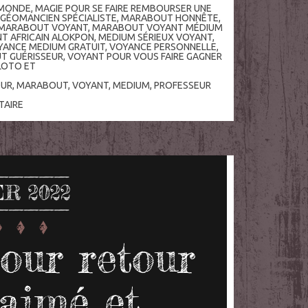
 MONDE
,
MAGIE POUR SE FAIRE REMBOURSER UNE
GÉOMANCIEN SPÉCIALISTE
,
MARABOUT HONNÊTE
,
MARABOUT VOYANT
,
MARABOUT VOYANT MÉDIUM
 AFRICAIN ALOKPON
,
MEDIUM SÉRIEUX VOYANT
,
YANCE MEDIUM GRATUIT
,
VOYANCE PERSONNELLE
,
T GUÉRISSEUR
,
VOYANT POUR VOUS FAIRE GAGNER
LOTO ET
OUR
,
MARABOUT
,
VOYANT
,
MEDIUM
,
PROFESSEUR
AIRE
ER 2022
our retour
 aimé et