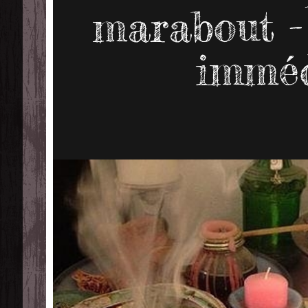
marabout -
imméd