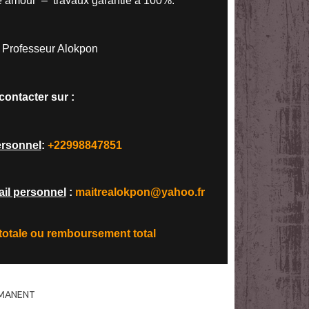
e amour – travaux garantie à 100%.
Professeur Alokpon
contacter sur :
rsonnel
:
+22998847851
il personnel
:
maitrealokpon@yahoo.fr
 totale ou remboursement total
RMANENT