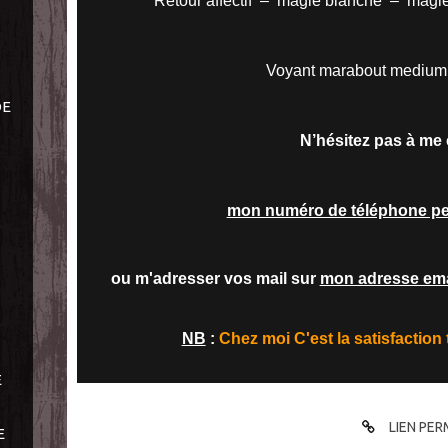
Retour affectif – magie blanche – magi
Voyant marabout medium 
DE
N’hésitez pas à me 
mon numéro de téléphone pe
ou m'adresser vos mail sur
mon adresse ema
NB
:
Chez moi C'est la satisfaction
E
LIEN PE
E