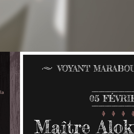
VOYANT MARABO
 la
05
FÉVRI
Maître Alok