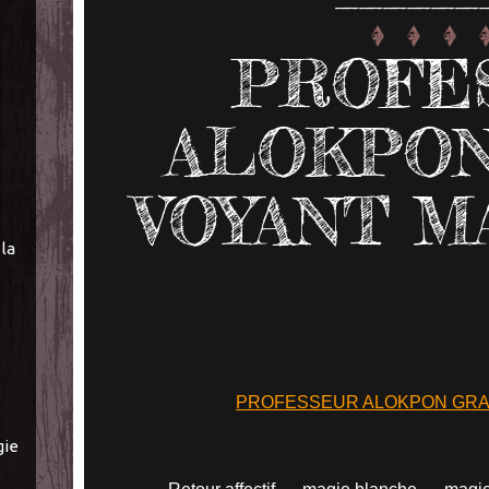
PROFE
ALOKPO
VOYANT M
la
PROFESSEUR ALOKPON GR
gie