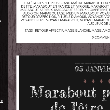
CATÉGORIES :
LE PLUS GRAND MAÎTRE MARABOUT DU
DETTE
,
MARABOUT EN FRANCE ET AFRIQUE
,
MARABOUT 
MARABOUT SERIEUX
,
MARABOUT SÉRIEUX COMPÉTENT
,
ALOKPON
,
MARABOUTAGE
,
MEDIUM MARABOUT VOYANT
RETOUR D'AFFECTION
,
RITUELS D'AMOUR
,
VOYANCE
,
VO
VOYANCE PURE
,
VOYANT MARABOUT
,
VOYANT MARABOU
a
AUX JEUX DE 
TAGS :
RETOUR AFFECTIF
,
MAGIE BLANCHE
,
MAGIE AM
0
COMMENT
05
JANVI
Marabout p
de l'être
LE