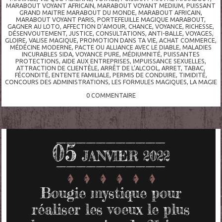
MARABOUT VOYANT AFRICAIN
,
MARABOUT VOYANT MEDIUM
,
PUISSANT
GRAND MAITRE MARABOUT DU MONDE
,
MARABOUT AFRICAIN
,
MARABOUT VOYANT PARIS
,
PORTEFEUILLE MAGIQUE MARABOUT
,
GAGNER AU LOTO
,
AFFECTION D’AMOUR
,
CHANCE
,
VOYANCE
,
RICHESSE
,
DÉSENVOUTEMENT
,
JUSTICE
,
CONSULTATIONS
,
ANTI-BALLE
,
VOYAGES
,
GLOIRE
,
VALISE MAGIQUE
,
PROMOTION DANS TA VIE
,
ACHAT COMMERCE
,
MÉDÉCINE MODERNE
,
PACTE OU ALLIANCE AVEC LE DIABLE
,
MALADIES
INCURABLES SIDA
,
VOYANCE PURE
,
MÉDIUMNITÉ
,
PUISSANTES
PROTECTIONS
,
AIDE AUX ENTREPRISES
,
IMPUISSANCE SEXUELLES
,
ATTRACTION DE CLIENTÈLE
,
ARRÊT DE L’ALCOOL
,
ARRET
,
TABAC
,
FÉCONDITÉ
,
ENTENTE FAMILIALE
,
PERMIS DE CONDUIRE
,
TIMIDITÉ
,
CONCOURS DES ADMINISTRATIONS
,
LES FORMULES MAGIQUES
,
LA MAGIE
0
COMMENTAIRE
05
JANVIER 2022
Bougie mystique pour
réaliser les voeux le plus