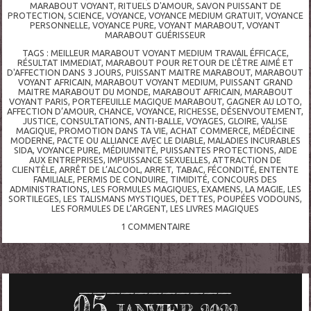
MARABOUT VOYANT
,
RITUELS D'AMOUR
,
SAVON PUISSANT DE
PROTECTION
,
SCIENCE
,
VOYANCE
,
VOYANCE MEDIUM GRATUIT
,
VOYANCE
PERSONNELLE
,
VOYANCE PURE
,
VOYANT MARABOUT
,
VOYANT
MARABOUT GUÉRISSEUR
TAGS :
MEILLEUR MARABOUT VOYANT MEDIUM TRAVAIL ÉFFICACE
,
RÉSULTAT IMMEDIAT
,
MARABOUT POUR RETOUR DE L'ÊTRE AIMÉ ET
D'AFFECTION DANS 3 JOURS
,
PUISSANT MAITRE MARABOUT
,
MARABOUT
VOYANT AFRICAIN
,
MARABOUT VOYANT MEDIUM
,
PUISSANT GRAND
MAITRE MARABOUT DU MONDE
,
MARABOUT AFRICAIN
,
MARABOUT
VOYANT PARIS
,
PORTEFEUILLE MAGIQUE MARABOUT
,
GAGNER AU LOTO
,
AFFECTION D’AMOUR
,
CHANCE
,
VOYANCE
,
RICHESSE
,
DÉSENVOUTEMENT
,
JUSTICE
,
CONSULTATIONS
,
ANTI-BALLE
,
VOYAGES
,
GLOIRE
,
VALISE
MAGIQUE
,
PROMOTION DANS TA VIE
,
ACHAT COMMERCE
,
MÉDÉCINE
MODERNE
,
PACTE OU ALLIANCE AVEC LE DIABLE
,
MALADIES INCURABLES
SIDA
,
VOYANCE PURE
,
MÉDIUMNITÉ
,
PUISSANTES PROTECTIONS
,
AIDE
AUX ENTREPRISES
,
IMPUISSANCE SEXUELLES
,
ATTRACTION DE
CLIENTÈLE
,
ARRÊT DE L’ALCOOL
,
ARRET
,
TABAC
,
FÉCONDITÉ
,
ENTENTE
FAMILIALE
,
PERMIS DE CONDUIRE
,
TIMIDITÉ
,
CONCOURS DES
ADMINISTRATIONS
,
LES FORMULES MAGIQUES
,
EXAMENS
,
LA MAGIE
,
LES
SORTILEGES
,
LES TALISMANS MYSTIQUES
,
DETTES
,
POUPÉES VODOUNS
,
LES FORMULES DE L’ARGENT
,
LES LIVRES MAGIQUES
1
COMMENTAIRE
05