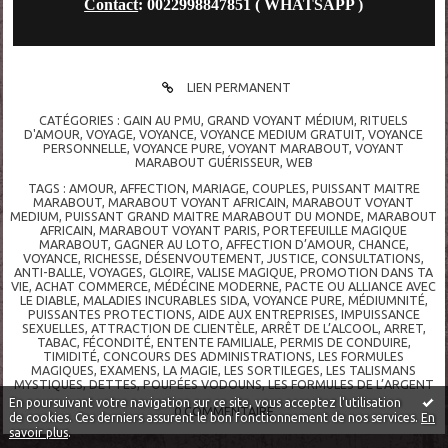
Contact
: 0022998847851 ( WHATSAPP )
LIEN PERMANENT
CATÉGORIES :
GAIN AU PMU
,
GRAND VOYANT MÉDIUM
,
RITUELS
D'AMOUR
,
VOYAGE
,
VOYANCE
,
VOYANCE MEDIUM GRATUIT
,
VOYANCE
PERSONNELLE
,
VOYANCE PURE
,
VOYANT MARABOUT
,
VOYANT
MARABOUT GUÉRISSEUR
,
WEB
TAGS :
AMOUR
,
AFFECTION
,
MARIAGE
,
COUPLES
,
PUISSANT MAITRE
MARABOUT
,
MARABOUT VOYANT AFRICAIN
,
MARABOUT VOYANT
MEDIUM
,
PUISSANT GRAND MAITRE MARABOUT DU MONDE
,
MARABOUT
AFRICAIN
,
MARABOUT VOYANT PARIS
,
PORTEFEUILLE MAGIQUE
MARABOUT
,
GAGNER AU LOTO
,
AFFECTION D’AMOUR
,
CHANCE
,
VOYANCE
,
RICHESSE
,
DÉSENVOUTEMENT
,
JUSTICE
,
CONSULTATIONS
,
ANTI-BALLE
,
VOYAGES
,
GLOIRE
,
VALISE MAGIQUE
,
PROMOTION DANS TA
VIE
,
ACHAT COMMERCE
,
MÉDÉCINE MODERNE
,
PACTE OU ALLIANCE AVEC
LE DIABLE
,
MALADIES INCURABLES SIDA
,
VOYANCE PURE
,
MÉDIUMNITÉ
,
PUISSANTES PROTECTIONS
,
AIDE AUX ENTREPRISES
,
IMPUISSANCE
SEXUELLES
,
ATTRACTION DE CLIENTÈLE
,
ARRÊT DE L’ALCOOL
,
ARRET
,
TABAC
,
FÉCONDITÉ
,
ENTENTE FAMILIALE
,
PERMIS DE CONDUIRE
,
TIMIDITÉ
,
CONCOURS DES ADMINISTRATIONS
,
LES FORMULES
MAGIQUES
,
EXAMENS
,
LA MAGIE
,
LES SORTILEGES
,
LES TALISMANS
MYSTIQUES
,
DETTES
,
POUPÉES VODOUNS
,
LES FORMULES DE L’ARGENT
En poursuivant votre navigation sur ce site, vous acceptez l'utilisation
0
COMMENTAIRE
de cookies. Ces derniers assurent le bon fonctionnement de nos services.
En
savoir plus
.