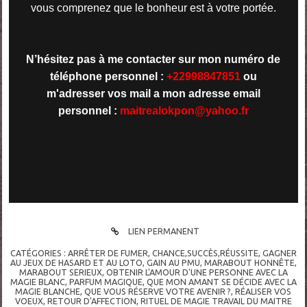
vous comprenez que le bonheur est à votre portée.
N’hésitez pas à me contacter sur mon numéro de
téléphone personnel :
+22998847851
ou
m'adresser vos mail a mon adresse email
personnel :
maitrealokpon@
yahoo.fr
LIEN PERMANENT
CATÉGORIES :
ARRÊTER DE FUMER
,
CHANCE,SUCCÈS,RÉUSSITE
,
GAGNER
AU JEUX DE HASARD ET AU LOTO
,
GAIN AU PMU
,
MARABOUT HONNÊTE
,
MARABOUT SERIEUX
,
OBTENIR L'AMOUR D'UNE PERSONNE AVEC LA
MAGIE BLANC
,
PARFUM MAGIQUE
,
QUE MON AMANT SE DÉCIDE AVEC LA
MAGIE BLANCHE
,
QUE VOUS RÉSERVE VOTRE AVENIR ?
,
RÉALISER VOS
VOEUX
,
RETOUR D'AFFECTION
,
RITUEL DE MAGIE TRAVAIL DU MAITRE