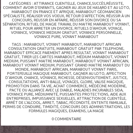
CATÉGORIES :
ATTIRANCE CLIENTELLE
,
CHANCE,SUCCÈS,RÉUSSITE
,
COMMENT AVOIR D'ENFANTS
,
GAGNER AU JEUX DE HASARD ET AU LOTO
,
MARABOUT EN FRANCE ET AFRIQUE
,
MARABOUT GÉOMANCIEN
SPÉCIALISTE
,
RÉALISER VOS VOEUX
,
RETOUR D'AFFECTION
,
RÉUSSIR À UN
CONCOURS
,
REUSSIR EN AFFAIRE
,
RÉUSSIR SON DIVORCE OU SA
SÉPARATION
,
RITUEL DE MAGIE TRAVAIL DU MAITRE MARABOUT VOYANT
,
RITUEL POUR ARRETER UN DIVORCE
,
RITUELS D'AMOUR
,
VOYAGE
,
VOYANCE
,
VOYANCE MEDIUM GRATUIT
,
VOYANCE PERSONNELLE
,
VOYANCE PURE
,
VOYANT MARABOUT
TAGS :
MARABOUT
,
VOYANT MARABOUT
,
MARABOUT AFRICAIN
CONSULTATION GRATUITE
,
MARABOUT GRATUIT PAR TELEPHONE
,
MARABOUT EFFICACE PAIEMENT APRES RESULTAT
,
VOYANT MARABOUT
GRATUIT
,
TIRER LES CARTES MARABOUT
,
MÉDIUM MARABOUT
,
VOYANT
MEDIUM
,
PUISSANT MAITRE MARABOUT
,
MARABOUT VOYANT AFRICAIN
,
MARABOUT VOYANT MEDIUM
,
PUISSANT GRAND MAITRE MARABOUT DU
MONDE
,
MARABOUT AFRICAIN
,
MARABOUT VOYANT PARIS
,
PORTEFEUILLE MAGIQUE MARABOUT
,
GAGNER AU LOTO
,
AFFECTION
D’AMOUR
,
CHANCE
,
VOYANCE
,
RICHESSE
,
DÉSENVOUTEMENT
,
JUSTICE
,
CONSULTATIONS
,
ANTI-BALLE
,
VOYAGES
,
GLOIRE
,
VALISE MAGIQUE
,
PROMOTION DANS TA VIE
,
ACHAT COMMERCE
,
MÉDÉCINE MODERNE
,
PACTE OU ALLIANCE AVEC LE DIABLE
,
MALADIES INCURABLES SIDA
,
VOYANCE PURE
,
MÉDIUMNITÉ
,
PUISSANTES PROTECTIONS
,
AIDE AUX
ENTREPRISES
,
IMPUISSANCE SEXUELLES
,
ATTRACTION DE CLIENTÈLE
,
ARRÊT DE L’ALCOOL
,
ARRET
,
TABAC
,
FÉCONDITÉ
,
ENTENTE FAMILIALE
,
PERMIS DE CONDUIRE
,
TIMIDITÉ
,
CONCOURS DES ADMINISTRATIONS
,
LES
FORMULES MAGIQUES
,
EXAMENS
,
LA MAGIE
0
COMMENTAIRE