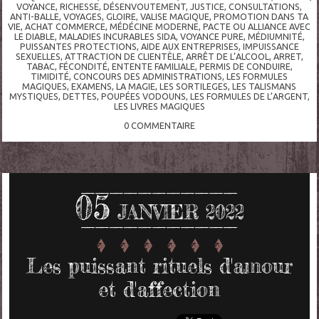
VOYANCE
,
RICHESSE
,
DÉSENVOUTEMENT
,
JUSTICE
,
CONSULTATIONS
,
ANTI-BALLE
,
VOYAGES
,
GLOIRE
,
VALISE MAGIQUE
,
PROMOTION DANS TA
VIE
,
ACHAT COMMERCE
,
MÉDÉCINE MODERNE
,
PACTE OU ALLIANCE AVEC
LE DIABLE
,
MALADIES INCURABLES SIDA
,
VOYANCE PURE
,
MÉDIUMNITÉ
,
PUISSANTES PROTECTIONS
,
AIDE AUX ENTREPRISES
,
IMPUISSANCE
SEXUELLES
,
ATTRACTION DE CLIENTÈLE
,
ARRÊT DE L’ALCOOL
,
ARRET
,
TABAC
,
FÉCONDITÉ
,
ENTENTE FAMILIALE
,
PERMIS DE CONDUIRE
,
TIMIDITÉ
,
CONCOURS DES ADMINISTRATIONS
,
LES FORMULES
MAGIQUES
,
EXAMENS
,
LA MAGIE
,
LES SORTILEGES
,
LES TALISMANS
MYSTIQUES
,
DETTES
,
POUPÉES VODOUNS
,
LES FORMULES DE L’ARGENT
,
LES LIVRES MAGIQUES
0
COMMENTAIRE
05
JANVIER 2022
Les puissant rituels d'amour
et d'affection