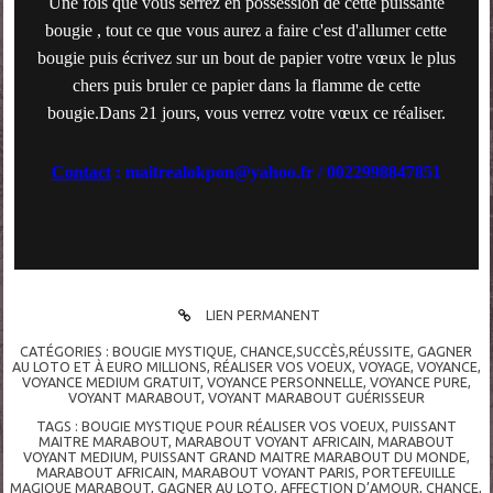
Une fois que vous serrez en possession de cette puissante
bougie , tout ce que vous aurez a faire c'est d'allumer cette
bougie puis écrivez sur un bout de papier votre vœux le plus
chers puis bruler ce papier dans la flamme de cette
bougie.Dans 21 jours, vous verrez votre vœux ce réaliser.
Contact
: maitrealokpon@yahoo.fr / 0022998847851
LIEN PERMANENT
CATÉGORIES :
BOUGIE MYSTIQUE
,
CHANCE,SUCCÈS,RÉUSSITE
,
GAGNER
AU LOTO ET À EURO MILLIONS
,
RÉALISER VOS VOEUX
,
VOYAGE
,
VOYANCE
,
VOYANCE MEDIUM GRATUIT
,
VOYANCE PERSONNELLE
,
VOYANCE PURE
,
VOYANT MARABOUT
,
VOYANT MARABOUT GUÉRISSEUR
TAGS :
BOUGIE MYSTIQUE POUR RÉALISER VOS VOEUX
,
PUISSANT
MAITRE MARABOUT
,
MARABOUT VOYANT AFRICAIN
,
MARABOUT
VOYANT MEDIUM
,
PUISSANT GRAND MAITRE MARABOUT DU MONDE
,
MARABOUT AFRICAIN
,
MARABOUT VOYANT PARIS
,
PORTEFEUILLE
MAGIQUE MARABOUT
,
GAGNER AU LOTO
,
AFFECTION D’AMOUR
,
CHANCE
,