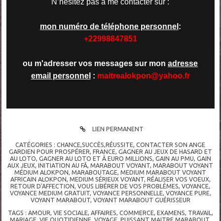
N’hésitez pas à me contacter sur :
mon numéro de téléphone personnel
:
+22998847851
ou m'adresser vos messages sur mon
adresse
email personnel
:
maitrealokpon@yahoo.fr
LIEN PERMANENT
CATÉGORIES :
CHANCE,SUCCÈS,RÉUSSITE
,
CONTACTER SON ANGE
GARDIEN POUR PROSPÉRER
,
FRANCE
,
GAGNER AU JEUX DE HASARD ET
AU LOTO
,
GAGNER AU LOTO ET À EURO MILLIONS
,
GAIN AU PMU
,
GAIN
AUX JEUX
,
INITIATION AU FÂ
,
MARABOUT VOYANT
,
MARABOUT VOYANT
MÉDIUM ALOKPON
,
MARABOUTAGE
,
MEDIUM MARABOUT VOYANT
AFRICAIN ALOKPON
,
MEDIUM SÉRIEUX VOYANT
,
RÉALISER VOS VOEUX
,
RETOUR D'AFFECTION
,
VOUS LIBÉRER DE VOS PROBLÈMES
,
VOYANCE
,
VOYANCE MEDIUM GRATUIT
,
VOYANCE PERSONNELLE
,
VOYANCE PURE
,
VOYANT MARABOUT
,
VOYANT MARABOUT GUÉRISSEUR
TAGS :
AMOUR
,
VIE SOCIALE
,
AFFAIRES
,
COMMERCE
,
EXAMENS
,
TRAVAIL
,
MARIAGE
,
VIE QUOTIDIENNE
,
VOYAGE
,
PUISSANT MAITRE MARABOUT
,