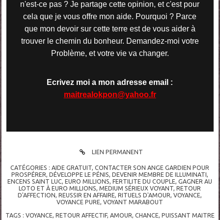
n'est-ce pas ? Je partage cette opinion, et c'est pour
cela que je vous offre mon aide. Pourquoi ? Parce
que mon devoir sur cette terre est de vous aider à
trouver le chemin du bonheur. Demandez-moi votre
Problème, et votre vie va changer.
Ecrivez moi a mon adresse email :
maitrealokpon@yahoo.fr
LIEN PERMANENT
CATÉGORIES :
AIDE GRATUIT
,
CONTACTER SON ANGE GARDIEN POUR
PROSPÉRER
,
DÉVELOPPE LE PÉNIS
,
DEVENIR MEMBRE DE ILLUMINATI
,
ENCENS SAINT LUC
,
EURO MILLIONS
,
FERTILITE DU COUPLE
,
GAGNER AU
LOTO ET À EURO MILLIONS
,
MEDIUM SÉRIEUX VOYANT
,
RETOUR
D'AFFECTION
,
REUSSIR EN AFFAIRE
,
RITUELS D'AMOUR
,
VOYANCE
,
VOYANCE PURE
,
VOYANT MARABOUT
TAGS :
VOYANCE
,
RETOUR AFFECTIF
,
AMOUR
,
CHANCE
,
PUISSANT MAITRE