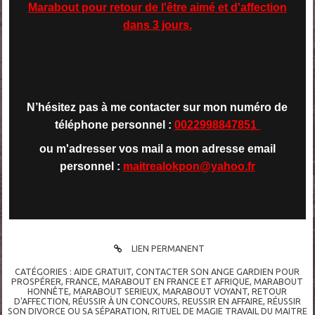
Marabout pour retour de l'être aimé et d'affection
dans 3 jours.
N’hésitez pas à me contacter sur mon numéro de
téléphone personnel :
0022998847851
ou m'adresser vos mail a mon adresse email
personnel :
maitrealokpon@yahoo.fr
LIEN PERMANENT
CATÉGORIES :
AIDE GRATUIT
,
CONTACTER SON ANGE GARDIEN POUR
PROSPÉRER
,
FRANCE
,
MARABOUT EN FRANCE ET AFRIQUE
,
MARABOUT
HONNÊTE
,
MARABOUT SERIEUX
,
MARABOUT VOYANT
,
RETOUR
D'AFFECTION
,
RÉUSSIR À UN CONCOURS
,
REUSSIR EN AFFAIRE
,
RÉUSSIR
SON DIVORCE OU SA SÉPARATION
,
RITUEL DE MAGIE TRAVAIL DU MAITRE