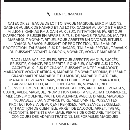
LIEN PERMANENT
CATÉGORIES :
BAGUE DE LOTTO
,
BAGUE MAGIQUE
,
EURO MILLIONS
,
GAGNER AU JEUX DE HASARD ET AU LOTO
,
GAGNER AU LOTO ET À EURO
MILLIONS
,
GAIN AU PMU
,
GAIN AUX JEUX
,
INITIATION AU FÂ
,
RETOUR
D'AFFECTION
,
REUSSIR EN AFFAIRE
,
RITUEL DE MAGIE TRAVAIL DU MAITRE
MARABOUT VOYANT
,
RITUEL POUR ARRETER UN DIVORCE
,
RITUELS
D'AMOUR
,
SAVON PUISSANT DE PROTECTION
,
TALISMAN DE
PROTECTION
,
TALISMAN JEUX DE HASARD
,
TALISMAN SPECIAL
,
TRAVAUX
DU PUISSANT VOYANT ALOKPON
,
VOYANCE
,
VOYANT MARABOUT
TAGS :
MARIAGE
,
COUPLES
,
RETOUR AFFECTIF
,
AMOUR
,
SUCCÈS
,
RÉUSSITE
,
CHANCE
,
PROSPÉRITÉ
,
BONHEUR
,
GAGNER AUX LOTO
,
GAGNER AUX JEUX DE CHANCE
,
PUISSANT MAITRE MARABOUT
,
MARABOUT VOYANT AFRICAIN
,
MARABOUT VOYANT MEDIUM
,
PUISSANT
GRAND MAITRE MARABOUT DU MONDE
,
MARABOUT AFRICAIN
,
MARABOUT VOYANT PARIS
,
PORTEFEUILLE MAGIQUE MARABOUT
,
GAGNER AU LOTO
,
AFFECTION D’AMOUR
,
VOYANCE
,
RICHESSE
,
DÉSENVOUTEMENT
,
JUSTICE
,
CONSULTATIONS
,
ANTI-BALLE
,
VOYAGES
,
GLOIRE
,
VALISE MAGIQUE
,
PROMOTION DANS TA VIE
,
ACHAT COMMERCE
,
MÉDÉCINE MODERNE
,
PACTE OU ALLIANCE AVEC LE DIABLE
,
MALADIES
INCURABLES SIDA
,
VOYANCE PURE
,
MÉDIUMNITÉ
,
PUISSANTES
PROTECTIONS
,
AIDE AUX ENTREPRISES
,
IMPUISSANCE SEXUELLES
,
ATTRACTION DE CLIENTÈLE
,
ARRÊT DE L’ALCOOL
,
ARRET
,
TABAC
,
FÉCONDITÉ
,
ENTENTE FAMILIALE
,
PERMIS DE CONDUIRE
,
TIMIDITÉ
,
CONCOURS DES ADMINISTRATIONS
,
LES FORMULES MAGIQUES
0
COMMENTAIRE