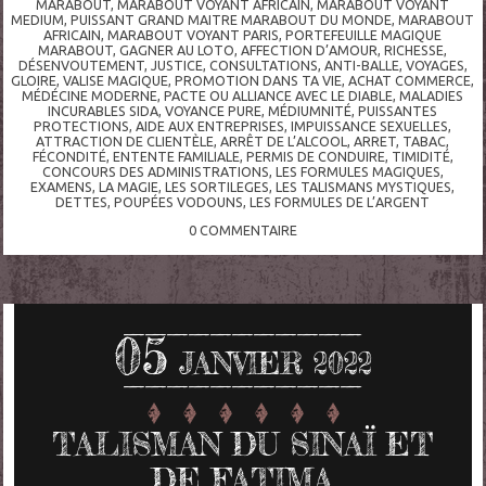
MARABOUT
,
MARABOUT VOYANT AFRICAIN
,
MARABOUT VOYANT
MEDIUM
,
PUISSANT GRAND MAITRE MARABOUT DU MONDE
,
MARABOUT
AFRICAIN
,
MARABOUT VOYANT PARIS
,
PORTEFEUILLE MAGIQUE
MARABOUT
,
GAGNER AU LOTO
,
AFFECTION D’AMOUR
,
RICHESSE
,
DÉSENVOUTEMENT
,
JUSTICE
,
CONSULTATIONS
,
ANTI-BALLE
,
VOYAGES
,
GLOIRE
,
VALISE MAGIQUE
,
PROMOTION DANS TA VIE
,
ACHAT COMMERCE
,
MÉDÉCINE MODERNE
,
PACTE OU ALLIANCE AVEC LE DIABLE
,
MALADIES
INCURABLES SIDA
,
VOYANCE PURE
,
MÉDIUMNITÉ
,
PUISSANTES
PROTECTIONS
,
AIDE AUX ENTREPRISES
,
IMPUISSANCE SEXUELLES
,
ATTRACTION DE CLIENTÈLE
,
ARRÊT DE L’ALCOOL
,
ARRET
,
TABAC
,
FÉCONDITÉ
,
ENTENTE FAMILIALE
,
PERMIS DE CONDUIRE
,
TIMIDITÉ
,
CONCOURS DES ADMINISTRATIONS
,
LES FORMULES MAGIQUES
,
EXAMENS
,
LA MAGIE
,
LES SORTILEGES
,
LES TALISMANS MYSTIQUES
,
DETTES
,
POUPÉES VODOUNS
,
LES FORMULES DE L’ARGENT
0
COMMENTAIRE
05
JANVIER 2022
TALISMAN DU SINAÏ ET
DE FATIMA