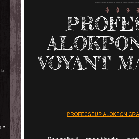
PROFE
ALOKPO
VOYANT M
la
PROFESSEUR ALOKPON GR
gie