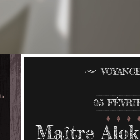
VOYANC
 la
05
FÉVRI
Maître Alok