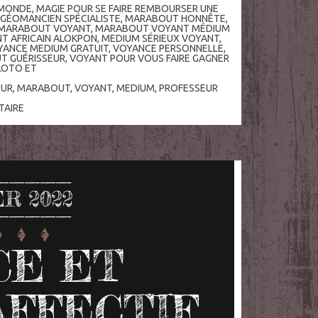
 MONDE
,
MAGIE POUR SE FAIRE REMBOURSER UNE
GÉOMANCIEN SPÉCIALISTE
,
MARABOUT HONNÊTE
,
MARABOUT VOYANT
,
MARABOUT VOYANT MÉDIUM
 AFRICAIN ALOKPON
,
MEDIUM SÉRIEUX VOYANT
,
YANCE MEDIUM GRATUIT
,
VOYANCE PERSONNELLE
,
T GUÉRISSEUR
,
VOYANT POUR VOUS FAIRE GAGNER
LOTO ET
OUR
,
MARABOUT
,
VOYANT
,
MEDIUM
,
PROFESSEUR
AIRE
ER 2022
CE ET
FFECTIF