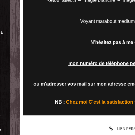
Retour affectif – magie blanche – magi
Voyant marabout medium 
DE
N’hésitez pas à me 
mon numéro de téléphone pe
ou m'adresser vos mail sur
mon adresse ema
NB
:
Chez moi C'est la satisfaction
E
LIEN PE
E