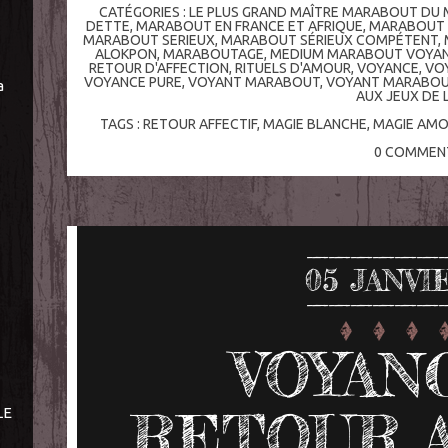
CATÉGORIES :
LE PLUS GRAND MAÎTRE MARABOUT DU
DETTE
,
MARABOUT EN FRANCE ET AFRIQUE
,
MARABOUT 
MARABOUT SERIEUX
,
MARABOUT SÉRIEUX COMPÉTENT
,
ALOKPON
,
MARABOUTAGE
,
MEDIUM MARABOUT VOYANT
RETOUR D'AFFECTION
,
RITUELS D'AMOUR
,
VOYANCE
,
VO
VOYANCE PURE
,
VOYANT MARABOUT
,
VOYANT MARABOU
a
AUX JEUX DE 
TAGS :
RETOUR AFFECTIF
,
MAGIE BLANCHE
,
MAGIE AM
0
COMMENT
05
JANVI
VOYAN
RETOUR A
LE