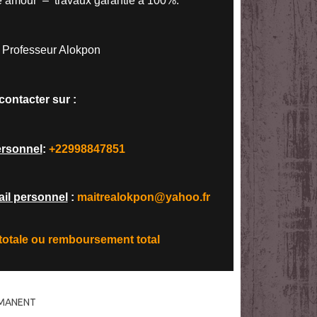
e amour – travaux garantie à 100%.
Professeur Alokpon
contacter sur :
rsonnel
:
+22998847851
il personnel
:
maitrealokpon@yahoo.fr
 totale ou remboursement total
RMANENT