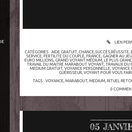
DE
LIEN PE
CATÉGORIES :
AIDE GRATUIT
,
CHANCE,SUCCÈS,RÉUSSITE
,
SERVICE
,
FERTILITE DU COUPLE
,
FRANCE
,
GAGNER AU JEU
EURO MILLIONS
,
GRAND VOYANT MÉDIUM
,
LE PLUS GRA
TRAVAIL DU MAITRE MARABOUT VOYANT
,
TRAVAUX DU 
MEDIUM GRATUIT
,
VOYANCE PERSONNELLE
,
VOYANCE 
GUÉRISSEUR
,
VOYANT POUR VOUS FAIR
TAGS :
VOYANCE
,
MARABOUT
,
MEDIUM
,
RITUEL RETO
0
COMMENT
05
JANVI