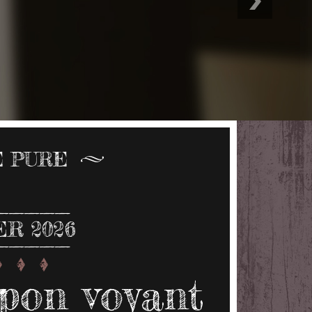
E PURE
ER 2026
pon voyant