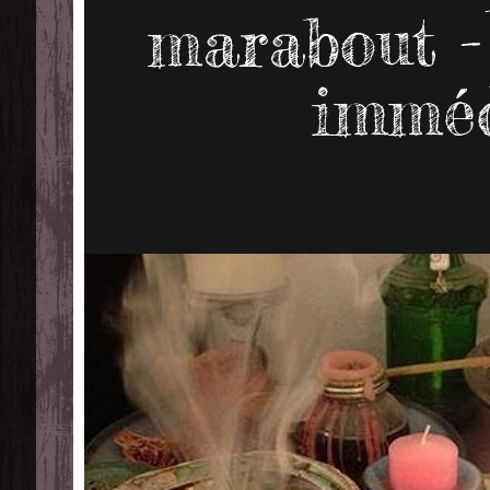
marabout -
imméd