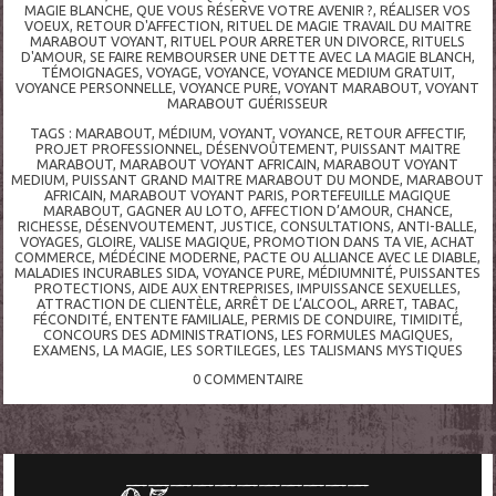
MAGIE BLANCHE
,
QUE VOUS RÉSERVE VOTRE AVENIR ?
,
RÉALISER VOS
VOEUX
,
RETOUR D'AFFECTION
,
RITUEL DE MAGIE TRAVAIL DU MAITRE
MARABOUT VOYANT
,
RITUEL POUR ARRETER UN DIVORCE
,
RITUELS
D'AMOUR
,
SE FAIRE REMBOURSER UNE DETTE AVEC LA MAGIE BLANCH
,
TÉMOIGNAGES
,
VOYAGE
,
VOYANCE
,
VOYANCE MEDIUM GRATUIT
,
VOYANCE PERSONNELLE
,
VOYANCE PURE
,
VOYANT MARABOUT
,
VOYANT
MARABOUT GUÉRISSEUR
TAGS :
MARABOUT
,
MÉDIUM
,
VOYANT
,
VOYANCE
,
RETOUR AFFECTIF
,
PROJET PROFESSIONNEL
,
DÉSENVOÛTEMENT
,
PUISSANT MAITRE
MARABOUT
,
MARABOUT VOYANT AFRICAIN
,
MARABOUT VOYANT
MEDIUM
,
PUISSANT GRAND MAITRE MARABOUT DU MONDE
,
MARABOUT
AFRICAIN
,
MARABOUT VOYANT PARIS
,
PORTEFEUILLE MAGIQUE
MARABOUT
,
GAGNER AU LOTO
,
AFFECTION D’AMOUR
,
CHANCE
,
RICHESSE
,
DÉSENVOUTEMENT
,
JUSTICE
,
CONSULTATIONS
,
ANTI-BALLE
,
VOYAGES
,
GLOIRE
,
VALISE MAGIQUE
,
PROMOTION DANS TA VIE
,
ACHAT
COMMERCE
,
MÉDÉCINE MODERNE
,
PACTE OU ALLIANCE AVEC LE DIABLE
,
MALADIES INCURABLES SIDA
,
VOYANCE PURE
,
MÉDIUMNITÉ
,
PUISSANTES
PROTECTIONS
,
AIDE AUX ENTREPRISES
,
IMPUISSANCE SEXUELLES
,
ATTRACTION DE CLIENTÈLE
,
ARRÊT DE L’ALCOOL
,
ARRET
,
TABAC
,
FÉCONDITÉ
,
ENTENTE FAMILIALE
,
PERMIS DE CONDUIRE
,
TIMIDITÉ
,
CONCOURS DES ADMINISTRATIONS
,
LES FORMULES MAGIQUES
,
EXAMENS
,
LA MAGIE
,
LES SORTILEGES
,
LES TALISMANS MYSTIQUES
0
COMMENTAIRE