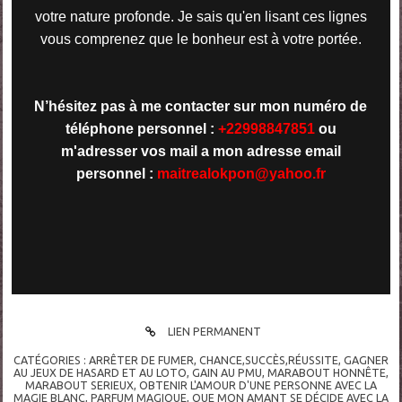
votre nature profonde. Je sais qu'en lisant ces lignes
vous comprenez que le bonheur est à votre portée.
N’hésitez pas à me contacter sur mon numéro de
téléphone personnel :
+22998847851
ou
m'adresser vos mail a mon adresse email
personnel :
maitrealokpon@
yahoo.fr
LIEN PERMANENT
CATÉGORIES :
ARRÊTER DE FUMER
,
CHANCE,SUCCÈS,RÉUSSITE
,
GAGNER
AU JEUX DE HASARD ET AU LOTO
,
GAIN AU PMU
,
MARABOUT HONNÊTE
,
MARABOUT SERIEUX
,
OBTENIR L'AMOUR D'UNE PERSONNE AVEC LA
MAGIE BLANC
,
PARFUM MAGIQUE
,
QUE MON AMANT SE DÉCIDE AVEC LA