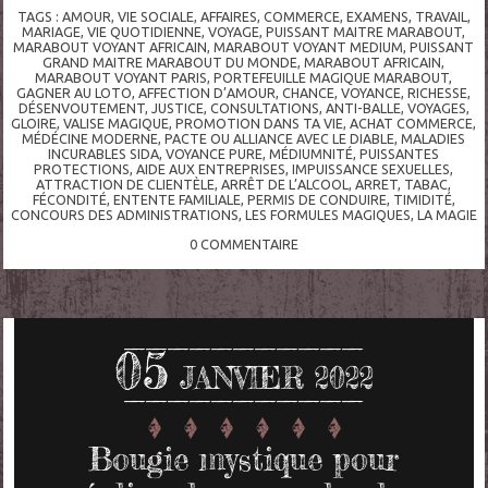
TAGS :
AMOUR
,
VIE SOCIALE
,
AFFAIRES
,
COMMERCE
,
EXAMENS
,
TRAVAIL
,
MARIAGE
,
VIE QUOTIDIENNE
,
VOYAGE
,
PUISSANT MAITRE MARABOUT
,
MARABOUT VOYANT AFRICAIN
,
MARABOUT VOYANT MEDIUM
,
PUISSANT
GRAND MAITRE MARABOUT DU MONDE
,
MARABOUT AFRICAIN
,
MARABOUT VOYANT PARIS
,
PORTEFEUILLE MAGIQUE MARABOUT
,
GAGNER AU LOTO
,
AFFECTION D’AMOUR
,
CHANCE
,
VOYANCE
,
RICHESSE
,
DÉSENVOUTEMENT
,
JUSTICE
,
CONSULTATIONS
,
ANTI-BALLE
,
VOYAGES
,
GLOIRE
,
VALISE MAGIQUE
,
PROMOTION DANS TA VIE
,
ACHAT COMMERCE
,
MÉDÉCINE MODERNE
,
PACTE OU ALLIANCE AVEC LE DIABLE
,
MALADIES
INCURABLES SIDA
,
VOYANCE PURE
,
MÉDIUMNITÉ
,
PUISSANTES
PROTECTIONS
,
AIDE AUX ENTREPRISES
,
IMPUISSANCE SEXUELLES
,
ATTRACTION DE CLIENTÈLE
,
ARRÊT DE L’ALCOOL
,
ARRET
,
TABAC
,
FÉCONDITÉ
,
ENTENTE FAMILIALE
,
PERMIS DE CONDUIRE
,
TIMIDITÉ
,
CONCOURS DES ADMINISTRATIONS
,
LES FORMULES MAGIQUES
,
LA MAGIE
0
COMMENTAIRE
05
JANVIER 2022
Bougie mystique pour