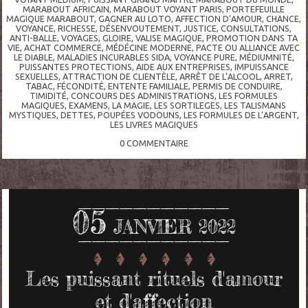
MARABOUT AFRICAIN
,
MARABOUT VOYANT PARIS
,
PORTEFEUILLE
MAGIQUE MARABOUT
,
GAGNER AU LOTO
,
AFFECTION D’AMOUR
,
CHANCE
,
VOYANCE
,
RICHESSE
,
DÉSENVOUTEMENT
,
JUSTICE
,
CONSULTATIONS
,
ANTI-BALLE
,
VOYAGES
,
GLOIRE
,
VALISE MAGIQUE
,
PROMOTION DANS TA
VIE
,
ACHAT COMMERCE
,
MÉDÉCINE MODERNE
,
PACTE OU ALLIANCE AVEC
LE DIABLE
,
MALADIES INCURABLES SIDA
,
VOYANCE PURE
,
MÉDIUMNITÉ
,
PUISSANTES PROTECTIONS
,
AIDE AUX ENTREPRISES
,
IMPUISSANCE
SEXUELLES
,
ATTRACTION DE CLIENTÈLE
,
ARRÊT DE L’ALCOOL
,
ARRET
,
TABAC
,
FÉCONDITÉ
,
ENTENTE FAMILIALE
,
PERMIS DE CONDUIRE
,
TIMIDITÉ
,
CONCOURS DES ADMINISTRATIONS
,
LES FORMULES
MAGIQUES
,
EXAMENS
,
LA MAGIE
,
LES SORTILEGES
,
LES TALISMANS
MYSTIQUES
,
DETTES
,
POUPÉES VODOUNS
,
LES FORMULES DE L’ARGENT
,
LES LIVRES MAGIQUES
0
COMMENTAIRE
05
JANVIER 2022
Les puissant rituels d'amour
et d'affection