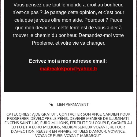
Vous pensez que tout le monde a droit au bonheur,
n'est-ce pas ? Je partage cette opinion, et c'est pour
cela que je vous offre mon aide. Pourquoi ? Parce
que mon devoir sur cette terre est de vous aider à
trouver le chemin du bonheur. Demandez-moi votre
Problème, et votre vie va changer.
Ecrivez moi a mon adresse email :
maitrealokpon@yahoo.fr
LIEN PERMANENT
CATÉGORIES :
AIDE GRATUIT
,
CONTACTER SON ANGE GARDIEN POUR
PROSPÉRER
,
DÉVELOPPE LE PÉNIS
,
DEVENIR MEMBRE DE ILLUMINATI
,
ENCENS SAINT LUC
,
EURO MILLIONS
,
FERTILITE DU COUPLE
,
GAGNER AU
LOTO ET À EURO MILLIONS
,
MEDIUM SÉRIEUX VOYANT
,
RETOUR
D'AFFECTION
,
REUSSIR EN AFFAIRE
,
RITUELS D'AMOUR
,
VOYANCE
,
VOYANCE PURE
,
VOYANT MARABOUT