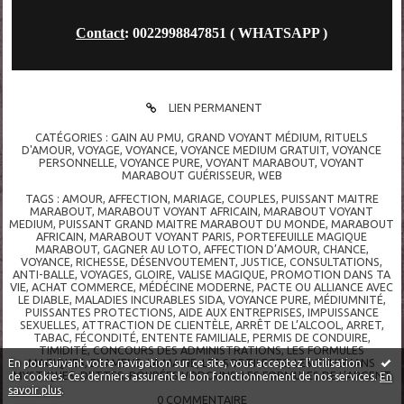
Contact
: 0022998847851 ( WHATSAPP )
LIEN PERMANENT
CATÉGORIES :
GAIN AU PMU
,
GRAND VOYANT MÉDIUM
,
RITUELS
D'AMOUR
,
VOYAGE
,
VOYANCE
,
VOYANCE MEDIUM GRATUIT
,
VOYANCE
PERSONNELLE
,
VOYANCE PURE
,
VOYANT MARABOUT
,
VOYANT
MARABOUT GUÉRISSEUR
,
WEB
TAGS :
AMOUR
,
AFFECTION
,
MARIAGE
,
COUPLES
,
PUISSANT MAITRE
MARABOUT
,
MARABOUT VOYANT AFRICAIN
,
MARABOUT VOYANT
MEDIUM
,
PUISSANT GRAND MAITRE MARABOUT DU MONDE
,
MARABOUT
AFRICAIN
,
MARABOUT VOYANT PARIS
,
PORTEFEUILLE MAGIQUE
MARABOUT
,
GAGNER AU LOTO
,
AFFECTION D’AMOUR
,
CHANCE
,
VOYANCE
,
RICHESSE
,
DÉSENVOUTEMENT
,
JUSTICE
,
CONSULTATIONS
,
ANTI-BALLE
,
VOYAGES
,
GLOIRE
,
VALISE MAGIQUE
,
PROMOTION DANS TA
VIE
,
ACHAT COMMERCE
,
MÉDÉCINE MODERNE
,
PACTE OU ALLIANCE AVEC
LE DIABLE
,
MALADIES INCURABLES SIDA
,
VOYANCE PURE
,
MÉDIUMNITÉ
,
PUISSANTES PROTECTIONS
,
AIDE AUX ENTREPRISES
,
IMPUISSANCE
SEXUELLES
,
ATTRACTION DE CLIENTÈLE
,
ARRÊT DE L’ALCOOL
,
ARRET
,
TABAC
,
FÉCONDITÉ
,
ENTENTE FAMILIALE
,
PERMIS DE CONDUIRE
,
TIMIDITÉ
,
CONCOURS DES ADMINISTRATIONS
,
LES FORMULES
MAGIQUES
,
EXAMENS
,
LA MAGIE
,
LES SORTILEGES
,
LES TALISMANS
En poursuivant votre navigation sur ce site, vous acceptez l'utilisation
MYSTIQUES
,
DETTES
,
POUPÉES VODOUNS
,
LES FORMULES DE L’ARGENT
de cookies. Ces derniers assurent le bon fonctionnement de nos services.
En
savoir plus
.
0
COMMENTAIRE