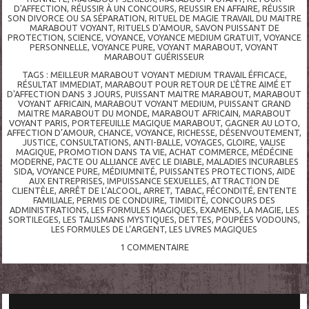
D'AFFECTION
,
RÉUSSIR À UN CONCOURS
,
REUSSIR EN AFFAIRE
,
RÉUSSIR
SON DIVORCE OU SA SÉPARATION
,
RITUEL DE MAGIE TRAVAIL DU MAITRE
MARABOUT VOYANT
,
RITUELS D'AMOUR
,
SAVON PUISSANT DE
PROTECTION
,
SCIENCE
,
VOYANCE
,
VOYANCE MEDIUM GRATUIT
,
VOYANCE
PERSONNELLE
,
VOYANCE PURE
,
VOYANT MARABOUT
,
VOYANT
MARABOUT GUÉRISSEUR
TAGS :
MEILLEUR MARABOUT VOYANT MEDIUM TRAVAIL ÉFFICACE
,
RÉSULTAT IMMEDIAT
,
MARABOUT POUR RETOUR DE L'ÊTRE AIMÉ ET
D'AFFECTION DANS 3 JOURS
,
PUISSANT MAITRE MARABOUT
,
MARABOUT
VOYANT AFRICAIN
,
MARABOUT VOYANT MEDIUM
,
PUISSANT GRAND
MAITRE MARABOUT DU MONDE
,
MARABOUT AFRICAIN
,
MARABOUT
VOYANT PARIS
,
PORTEFEUILLE MAGIQUE MARABOUT
,
GAGNER AU LOTO
,
AFFECTION D’AMOUR
,
CHANCE
,
VOYANCE
,
RICHESSE
,
DÉSENVOUTEMENT
,
JUSTICE
,
CONSULTATIONS
,
ANTI-BALLE
,
VOYAGES
,
GLOIRE
,
VALISE
MAGIQUE
,
PROMOTION DANS TA VIE
,
ACHAT COMMERCE
,
MÉDÉCINE
MODERNE
,
PACTE OU ALLIANCE AVEC LE DIABLE
,
MALADIES INCURABLES
SIDA
,
VOYANCE PURE
,
MÉDIUMNITÉ
,
PUISSANTES PROTECTIONS
,
AIDE
AUX ENTREPRISES
,
IMPUISSANCE SEXUELLES
,
ATTRACTION DE
CLIENTÈLE
,
ARRÊT DE L’ALCOOL
,
ARRET
,
TABAC
,
FÉCONDITÉ
,
ENTENTE
FAMILIALE
,
PERMIS DE CONDUIRE
,
TIMIDITÉ
,
CONCOURS DES
ADMINISTRATIONS
,
LES FORMULES MAGIQUES
,
EXAMENS
,
LA MAGIE
,
LES
SORTILEGES
,
LES TALISMANS MYSTIQUES
,
DETTES
,
POUPÉES VODOUNS
,
LES FORMULES DE L’ARGENT
,
LES LIVRES MAGIQUES
1
COMMENTAIRE