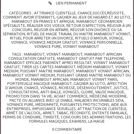
LIEN PERMANENT
CATÉGORIES :
ATTIRANCE CLIENTELLE
,
CHANCE,SUCCÈS,RÉUSSITE
,
COMMENT AVOIR D'ENFANTS
,
GAGNER AU JEUX DE HASARD ET AU LOTO
,
MARABOUT EN FRANCE ET AFRIQUE
,
MARABOUT GÉOMANCIEN
SPÉCIALISTE
,
RÉALISER VOS VOEUX
,
RETOUR D'AFFECTION
,
RÉUSSIR À UN
CONCOURS
,
REUSSIR EN AFFAIRE
,
RÉUSSIR SON DIVORCE OU SA
SÉPARATION
,
RITUEL DE MAGIE TRAVAIL DU MAITRE MARABOUT VOYANT
,
RITUEL POUR ARRETER UN DIVORCE
,
RITUELS D'AMOUR
,
VOYAGE
,
VOYANCE
,
VOYANCE MEDIUM GRATUIT
,
VOYANCE PERSONNELLE
,
VOYANCE PURE
,
VOYANT MARABOUT
TAGS :
MARABOUT
,
VOYANT MARABOUT
,
MARABOUT AFRICAIN
CONSULTATION GRATUITE
,
MARABOUT GRATUIT PAR TELEPHONE
,
MARABOUT EFFICACE PAIEMENT APRES RESULTAT
,
VOYANT MARABOUT
GRATUIT
,
TIRER LES CARTES MARABOUT
,
MÉDIUM MARABOUT
,
VOYANT
MEDIUM
,
PUISSANT MAITRE MARABOUT
,
MARABOUT VOYANT AFRICAIN
,
MARABOUT VOYANT MEDIUM
,
PUISSANT GRAND MAITRE MARABOUT DU
MONDE
,
MARABOUT AFRICAIN
,
MARABOUT VOYANT PARIS
,
PORTEFEUILLE MAGIQUE MARABOUT
,
GAGNER AU LOTO
,
AFFECTION
D’AMOUR
,
CHANCE
,
VOYANCE
,
RICHESSE
,
DÉSENVOUTEMENT
,
JUSTICE
,
CONSULTATIONS
,
ANTI-BALLE
,
VOYAGES
,
GLOIRE
,
VALISE MAGIQUE
,
PROMOTION DANS TA VIE
,
ACHAT COMMERCE
,
MÉDÉCINE MODERNE
,
PACTE OU ALLIANCE AVEC LE DIABLE
,
MALADIES INCURABLES SIDA
,
VOYANCE PURE
,
MÉDIUMNITÉ
,
PUISSANTES PROTECTIONS
,
AIDE AUX
ENTREPRISES
,
IMPUISSANCE SEXUELLES
,
ATTRACTION DE CLIENTÈLE
,
ARRÊT DE L’ALCOOL
,
ARRET
,
TABAC
,
FÉCONDITÉ
,
ENTENTE FAMILIALE
,
PERMIS DE CONDUIRE
,
TIMIDITÉ
,
CONCOURS DES ADMINISTRATIONS
,
LES
FORMULES MAGIQUES
,
EXAMENS
,
LA MAGIE
0
COMMENTAIRE