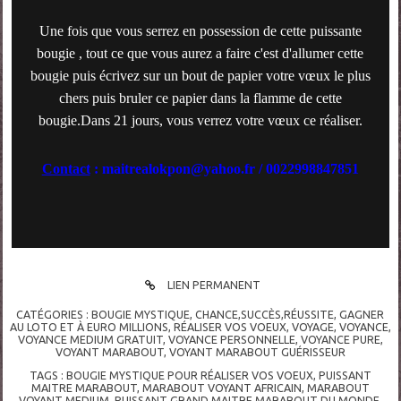
Une fois que vous serrez en possession de cette puissante
bougie , tout ce que vous aurez a faire c'est d'allumer cette
bougie puis écrivez sur un bout de papier votre vœux le plus
chers puis bruler ce papier dans la flamme de cette
bougie.Dans 21 jours, vous verrez votre vœux ce réaliser.
Contact
: maitrealokpon@yahoo.fr / 0022998847851
LIEN PERMANENT
CATÉGORIES :
BOUGIE MYSTIQUE
,
CHANCE,SUCCÈS,RÉUSSITE
,
GAGNER
AU LOTO ET À EURO MILLIONS
,
RÉALISER VOS VOEUX
,
VOYAGE
,
VOYANCE
,
VOYANCE MEDIUM GRATUIT
,
VOYANCE PERSONNELLE
,
VOYANCE PURE
,
VOYANT MARABOUT
,
VOYANT MARABOUT GUÉRISSEUR
TAGS :
BOUGIE MYSTIQUE POUR RÉALISER VOS VOEUX
,
PUISSANT
MAITRE MARABOUT
,
MARABOUT VOYANT AFRICAIN
,
MARABOUT
VOYANT MEDIUM
,
PUISSANT GRAND MAITRE MARABOUT DU MONDE
,