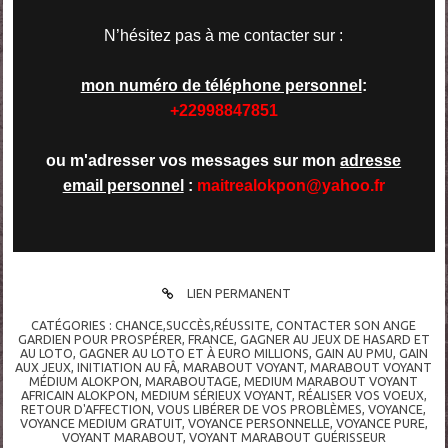
N’hésitez pas à me contacter sur :
mon numéro de téléphone personnel
:
+22998847851
ou m'adresser vos messages sur mon
adresse
email personnel
:
maitrealokpon@yahoo.fr
LIEN PERMANENT
CATÉGORIES :
CHANCE,SUCCÈS,RÉUSSITE
,
CONTACTER SON ANGE
GARDIEN POUR PROSPÉRER
,
FRANCE
,
GAGNER AU JEUX DE HASARD ET
AU LOTO
,
GAGNER AU LOTO ET À EURO MILLIONS
,
GAIN AU PMU
,
GAIN
AUX JEUX
,
INITIATION AU FÂ
,
MARABOUT VOYANT
,
MARABOUT VOYANT
MÉDIUM ALOKPON
,
MARABOUTAGE
,
MEDIUM MARABOUT VOYANT
AFRICAIN ALOKPON
,
MEDIUM SÉRIEUX VOYANT
,
RÉALISER VOS VOEUX
,
RETOUR D'AFFECTION
,
VOUS LIBÉRER DE VOS PROBLÈMES
,
VOYANCE
,
VOYANCE MEDIUM GRATUIT
,
VOYANCE PERSONNELLE
,
VOYANCE PURE
,
VOYANT MARABOUT
,
VOYANT MARABOUT GUÉRISSEUR