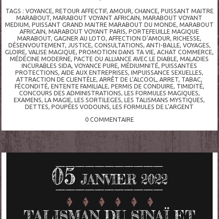
TAGS :
VOYANCE
,
RETOUR AFFECTIF
,
AMOUR
,
CHANCE
,
PUISSANT MAITRE
MARABOUT
,
MARABOUT VOYANT AFRICAIN
,
MARABOUT VOYANT
MEDIUM
,
PUISSANT GRAND MAITRE MARABOUT DU MONDE
,
MARABOUT
AFRICAIN
,
MARABOUT VOYANT PARIS
,
PORTEFEUILLE MAGIQUE
MARABOUT
,
GAGNER AU LOTO
,
AFFECTION D’AMOUR
,
RICHESSE
,
DÉSENVOUTEMENT
,
JUSTICE
,
CONSULTATIONS
,
ANTI-BALLE
,
VOYAGES
,
GLOIRE
,
VALISE MAGIQUE
,
PROMOTION DANS TA VIE
,
ACHAT COMMERCE
,
MÉDÉCINE MODERNE
,
PACTE OU ALLIANCE AVEC LE DIABLE
,
MALADIES
INCURABLES SIDA
,
VOYANCE PURE
,
MÉDIUMNITÉ
,
PUISSANTES
PROTECTIONS
,
AIDE AUX ENTREPRISES
,
IMPUISSANCE SEXUELLES
,
ATTRACTION DE CLIENTÈLE
,
ARRÊT DE L’ALCOOL
,
ARRET
,
TABAC
,
FÉCONDITÉ
,
ENTENTE FAMILIALE
,
PERMIS DE CONDUIRE
,
TIMIDITÉ
,
CONCOURS DES ADMINISTRATIONS
,
LES FORMULES MAGIQUES
,
EXAMENS
,
LA MAGIE
,
LES SORTILEGES
,
LES TALISMANS MYSTIQUES
,
DETTES
,
POUPÉES VODOUNS
,
LES FORMULES DE L’ARGENT
0
COMMENTAIRE
05
JANVIER 2022
TALISMAN DU SINAÏ ET