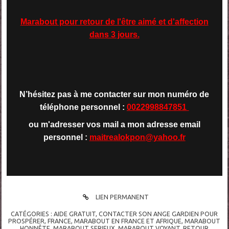
Marabout pour retour de l'être aimé et d'affection
dans 3 jours.
N’hésitez pas à me contacter sur mon numéro de
téléphone personnel :
0022998847851
ou m'adresser vos mail a mon adresse email
personnel :
maitrealokpon@yahoo.fr
LIEN PERMANENT
CATÉGORIES :
AIDE GRATUIT
,
CONTACTER SON ANGE GARDIEN POUR
PROSPÉRER
,
FRANCE
,
MARABOUT EN FRANCE ET AFRIQUE
,
MARABOUT
HONNÊTE
,
MARABOUT SERIEUX
,
MARABOUT VOYANT
,
RETOUR