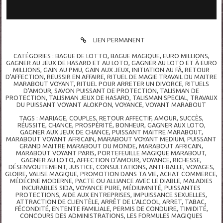
LIEN PERMANENT
CATÉGORIES :
BAGUE DE LOTTO
,
BAGUE MAGIQUE
,
EURO MILLIONS
,
GAGNER AU JEUX DE HASARD ET AU LOTO
,
GAGNER AU LOTO ET À EURO
MILLIONS
,
GAIN AU PMU
,
GAIN AUX JEUX
,
INITIATION AU FÂ
,
RETOUR
D'AFFECTION
,
REUSSIR EN AFFAIRE
,
RITUEL DE MAGIE TRAVAIL DU MAITRE
MARABOUT VOYANT
,
RITUEL POUR ARRETER UN DIVORCE
,
RITUELS
D'AMOUR
,
SAVON PUISSANT DE PROTECTION
,
TALISMAN DE
PROTECTION
,
TALISMAN JEUX DE HASARD
,
TALISMAN SPECIAL
,
TRAVAUX
DU PUISSANT VOYANT ALOKPON
,
VOYANCE
,
VOYANT MARABOUT
TAGS :
MARIAGE
,
COUPLES
,
RETOUR AFFECTIF
,
AMOUR
,
SUCCÈS
,
RÉUSSITE
,
CHANCE
,
PROSPÉRITÉ
,
BONHEUR
,
GAGNER AUX LOTO
,
GAGNER AUX JEUX DE CHANCE
,
PUISSANT MAITRE MARABOUT
,
MARABOUT VOYANT AFRICAIN
,
MARABOUT VOYANT MEDIUM
,
PUISSANT
GRAND MAITRE MARABOUT DU MONDE
,
MARABOUT AFRICAIN
,
MARABOUT VOYANT PARIS
,
PORTEFEUILLE MAGIQUE MARABOUT
,
GAGNER AU LOTO
,
AFFECTION D’AMOUR
,
VOYANCE
,
RICHESSE
,
DÉSENVOUTEMENT
,
JUSTICE
,
CONSULTATIONS
,
ANTI-BALLE
,
VOYAGES
,
GLOIRE
,
VALISE MAGIQUE
,
PROMOTION DANS TA VIE
,
ACHAT COMMERCE
,
MÉDÉCINE MODERNE
,
PACTE OU ALLIANCE AVEC LE DIABLE
,
MALADIES
INCURABLES SIDA
,
VOYANCE PURE
,
MÉDIUMNITÉ
,
PUISSANTES
PROTECTIONS
,
AIDE AUX ENTREPRISES
,
IMPUISSANCE SEXUELLES
,
ATTRACTION DE CLIENTÈLE
,
ARRÊT DE L’ALCOOL
,
ARRET
,
TABAC
,
FÉCONDITÉ
,
ENTENTE FAMILIALE
,
PERMIS DE CONDUIRE
,
TIMIDITÉ
,
CONCOURS DES ADMINISTRATIONS
,
LES FORMULES MAGIQUES