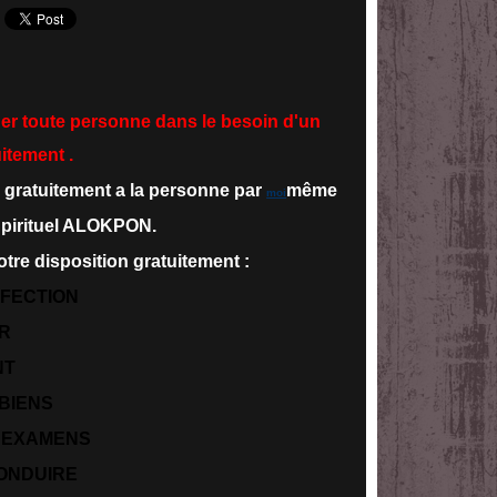
ider toute personne dans le besoin d'un
itement .
 gratuitement a la personne par
même
moi
Spirituel ALOKPON.
tre disposition gratuitement :
FECTION
R
NT
BIENS
X EXAMENS
ONDUIRE