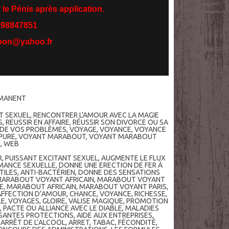
 le Pénis après application.
998847851
kpon@yahoo.fr
RMANENT
T SEXUEL
,
RENCONTRER L'AMOUR AVEC LA MAGIE
S
,
REUSSIR EN AFFAIRE
,
RÉUSSIR SON DIVORCE OU SA
 DE VOS PROBLÈMES
,
VOYAGE
,
VOYANCE
,
VOYANCE
PURE
,
VOYANT MARABOUT
,
VOYANT MARABOUT
R
,
WEB
R
,
PUISSANT EXCITANT SEXUEL
,
AUGMENTE LE FLUX
MANCE SEXUELLE
,
DONNE UNE ERECTION DE FER À
TILES
,
ANTI-BACTÉRIEN
,
DONNE DES SENSATIONS
ARABOUT VOYANT AFRICAIN
,
MARABOUT VOYANT
E
,
MARABOUT AFRICAIN
,
MARABOUT VOYANT PARIS
,
AFFECTION D’AMOUR
,
CHANCE
,
VOYANCE
,
RICHESSE
,
LE
,
VOYAGES
,
GLOIRE
,
VALISE MAGIQUE
,
PROMOTION
,
PACTE OU ALLIANCE AVEC LE DIABLE
,
MALADIES
SSANTES PROTECTIONS
,
AIDE AUX ENTREPRISES
,
,
ARRÊT DE L’ALCOOL
,
ARRET
,
TABAC
,
FÉCONDITÉ
,