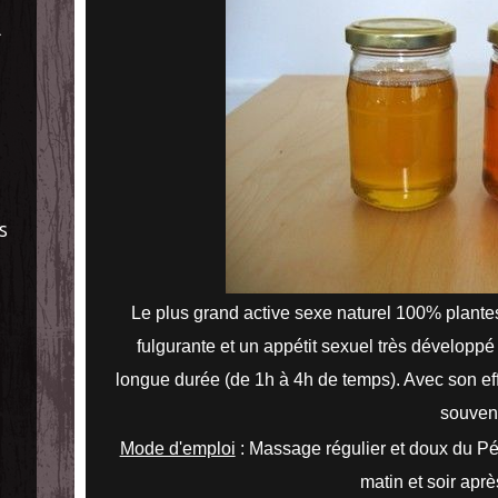
À
S
Le plus
gran
d
active sexe naturel 100% plante
fulgurante et un appétit sexuel très développ
longue durée (de 1h à 4h de temps). Avec son effe
souveni
Mode d'emploi
: Massage régulier et doux du Pén
matin et soir apr