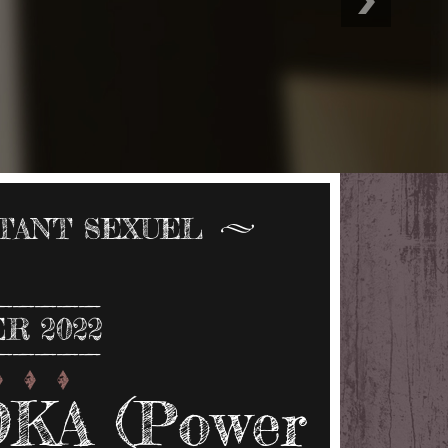
ITANT SEXUEL
ER 2022
KA (Power