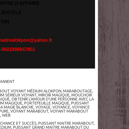
IFFRE D'AFFAIRE
LIENTÈLE
TION
.
maitrealokpon@yahoo.fr
=
0022998847851
RMANENT
BOUT VOYANT MÉDIUM ALOKPON
,
MARABOUTAGE
,
UM SÉRIEUX VOYANT
,
MIROIR MAGIQUE
,
MOUCHOIR
IQUE
,
OBTENIR L'AMOUR D'UNE PERSONNE AVEC LA
UM MAGIQUE
,
PORTEFEUILLE MAGIQUE
,
PUISSANT
LA MAGIE BLANCHE
,
VOYAGE
,
VOYANCE
,
VOYANCE
PURE
,
VOYANT MARABOUT
,
VOYANT MARABOUT
R
,
WEB
 CHANCE ET SUCCÈS
,
PUISSANT MAITRE MARABOUT
,
EDIUM
,
PUISSANT GRAND MAITRE MARABOUT DU