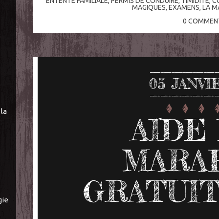
ENTENTE FAMILIALE
,
PERMIS DE CONDUIRE
,
TIMIDITÉ
,
C
MAGIQUES
,
EXAMENS
,
LA M
0
COMMENT
05
JANVI
la
AIDE 
MARA
GRATUI
gie