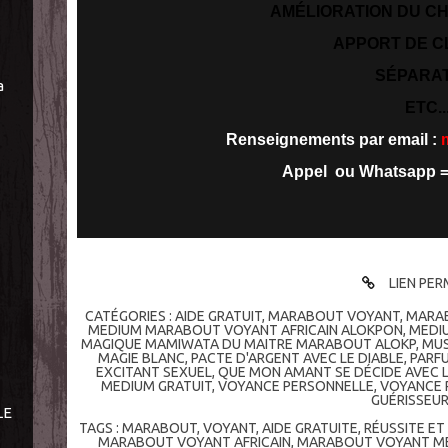
AMÉLIORATION DU CH
APPORT DE C
SÉPARA
a
ETC..
Renseignements par email :
Appel ou Whatsapp 
LIEN PE
CATÉGORIES :
AIDE GRATUIT
,
MARABOUT VOYANT
,
MARA
MEDIUM MARABOUT VOYANT AFRICAIN ALOKPON
,
MEDI
MAGIQUE MAMIWATA DU MAITRE MARABOUT ALOKP
,
MUS
MAGIE BLANC
,
PACTE D'ARGENT AVEC LE DIABLE
,
PARF
EXCITANT SEXUEL
,
QUE MON AMANT SE DÉCIDE AVEC 
MEDIUM GRATUIT
,
VOYANCE PERSONNELLE
,
VOYANCE 
GUÉRISSEU
LE
TAGS :
MARABOUT
,
VOYANT
,
AIDE GRATUITE
,
RÉUSSITE ET
MARABOUT VOYANT AFRICAIN
,
MARABOUT VOYANT M