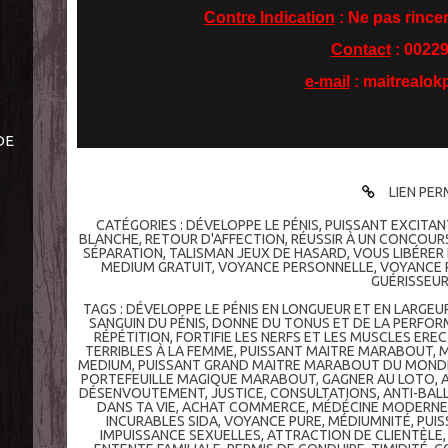
Contre Indication
: Ne pas rincer
Contact
: 0022
e-mail
: maitrealo
DE
LIEN PE
CATÉGORIES :
DÉVELOPPE LE PÉNIS
,
PUISSANT EXCITAN
BLANCHE
,
RETOUR D'AFFECTION
,
RÉUSSIR À UN CONCOUR
SÉPARATION
,
TALISMAN JEUX DE HASARD
,
VOUS LIBÉRER
MEDIUM GRATUIT
,
VOYANCE PERSONNELLE
,
VOYANCE 
GUÉRISSEU
TAGS :
DÉVELOPPE LE PÉNIS EN LONGUEUR ET EN LARGEU
SANGUIN DU PÉNIS
,
DONNE DU TONUS ET DE LA PERFOR
RÉPÉTITION
,
FORTIFIE LES NERFS ET LES MUSCLES EREC
TERRIBLES À LA FEMME
,
PUISSANT MAITRE MARABOUT
,
M
MEDIUM
,
PUISSANT GRAND MAITRE MARABOUT DU MOND
PORTEFEUILLE MAGIQUE MARABOUT
,
GAGNER AU LOTO
,
DÉSENVOUTEMENT
,
JUSTICE
,
CONSULTATIONS
,
ANTI-BAL
DANS TA VIE
,
ACHAT COMMERCE
,
MÉDÉCINE MODERNE
INCURABLES SIDA
,
VOYANCE PURE
,
MÉDIUMNITÉ
,
PUI
IMPUISSANCE SEXUELLES
,
ATTRACTION DE CLIENTÈLE