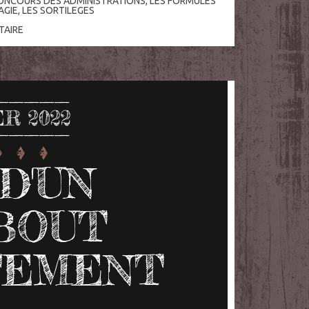
ONCOURS DES ADMINISTRATIONS
,
LES FORMULES
AGIE
,
LES SORTILEGES
AIRE
ER 2022
D'UN
BOUT
TEMENT