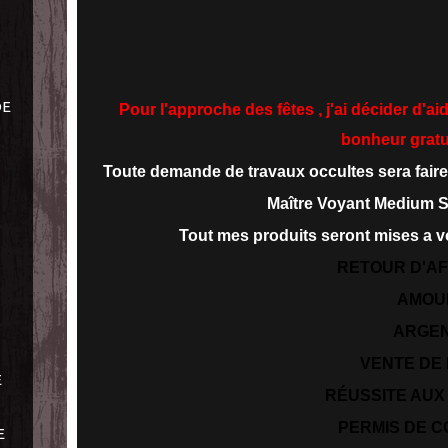
DE
Pour l'approche des fêtes , j'ai décider d'a
bonheur gratu
Toute demande de travaux occultes sera faire
Maître Voyant Medium 
Tout mes produits seront mises a vo
RETOUR D'AF
AMOU
ARGE
VENTE DE 
E
RÉUSSITE AU
PERMIS DE C
E