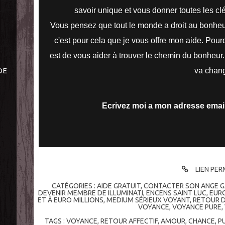
savoir unique et vous donner toutes les cl
Vous pensez que tout le monde a droit au bonheur,
c'est pour cela que je vous offre mon aide. Pour
est de vous aider à trouver le chemin du bonheur
DE
va chang
Ecrivez moi a mon adresse emai
LIEN PE
CATÉGORIES :
AIDE GRATUIT
,
CONTACTER SON ANGE G
DEVENIR MEMBRE DE ILLUMINATI
,
ENCENS SAINT LUC
,
EURO
ET À EURO MILLIONS
,
MEDIUM SÉRIEUX VOYANT
,
RETOUR D
VOYANCE
,
VOYANCE PURE
,
TAGS :
VOYANCE
,
RETOUR AFFECTIF
,
AMOUR
,
CHANCE
,
P