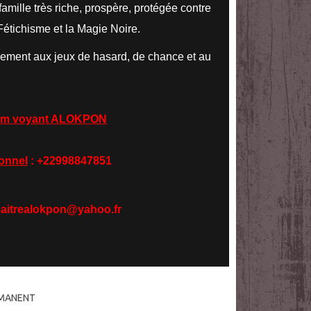
famille très riche, prospère, protégée contre
 Fétichisme et la Magie Noire.
lement aux jeux de hasard, de chance et au
ium voyant ALOKPON
onnel
: +22998847851
aitrealokpon@yahoo.fr
RMANENT