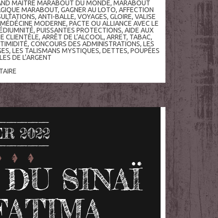
AND MAITRE MARABOUT DU MONDE
,
MARABOUT
AGIQUE MARABOUT
,
GAGNER AU LOTO
,
AFFECTION
ULTATIONS
,
ANTI-BALLE
,
VOYAGES
,
GLOIRE
,
VALISE
,
MÉDÉCINE MODERNE
,
PACTE OU ALLIANCE AVEC LE
ÉDIUMNITÉ
,
PUISSANTES PROTECTIONS
,
AIDE AUX
E CLIENTÈLE
,
ARRÊT DE L’ALCOOL
,
ARRET
,
TABAC
,
TIMIDITÉ
,
CONCOURS DES ADMINISTRATIONS
,
LES
GES
,
LES TALISMANS MYSTIQUES
,
DETTES
,
POUPÉES
LES DE L’ARGENT
AIRE
ER 2022
DU SINAÏ
FATIMA