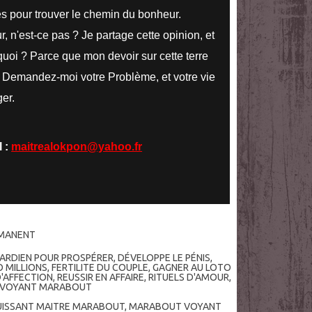
és pour trouver le chemin du bonheur.
 n'est-ce pas ? Je partage cette opinion, et
quoi ? Parce que mon devoir sur cette terre
. Demandez-moi votre Problème, et votre vie
er.
l :
maitrealokpon@yahoo.fr
RMANENT
ARDIEN POUR PROSPÉRER
,
DÉVELOPPE LE PÉNIS
,
 MILLIONS
,
FERTILITE DU COUPLE
,
GAGNER AU LOTO
'AFFECTION
,
REUSSIR EN AFFAIRE
,
RITUELS D'AMOUR
,
VOYANT MARABOUT
UISSANT MAITRE MARABOUT
,
MARABOUT VOYANT