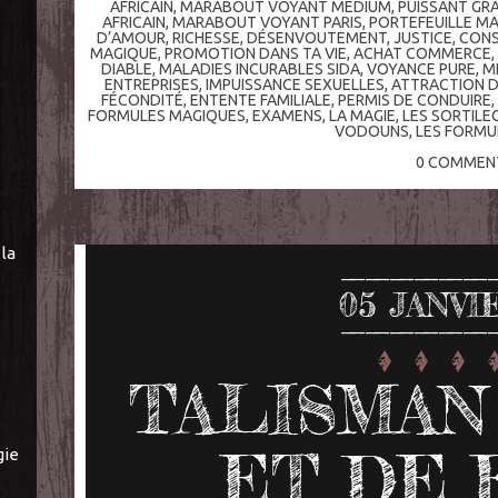
AFRICAIN
,
MARABOUT VOYANT MEDIUM
,
PUISSANT GR
AFRICAIN
,
MARABOUT VOYANT PARIS
,
PORTEFEUILLE M
D’AMOUR
,
RICHESSE
,
DÉSENVOUTEMENT
,
JUSTICE
,
CONS
MAGIQUE
,
PROMOTION DANS TA VIE
,
ACHAT COMMERCE
DIABLE
,
MALADIES INCURABLES SIDA
,
VOYANCE PURE
,
M
ENTREPRISES
,
IMPUISSANCE SEXUELLES
,
ATTRACTION D
FÉCONDITÉ
,
ENTENTE FAMILIALE
,
PERMIS DE CONDUIRE
,
FORMULES MAGIQUES
,
EXAMENS
,
LA MAGIE
,
LES SORTILE
VODOUNS
,
LES FORMU
0
COMMENT
la
05
JANVI
TALISMAN 
ET DE 
gie