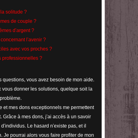
la solitude ?
èmes de couple ?
èmes d'argent ?
concernant l'avenir ?
iciles avec vos proches ?
s professionnelles ?
s questions, vous avez besoin de mon aide.
ous donner les solutions, quelque soit la
 problème.
ance et mes dons exceptionnels me permettent
t. Grâce à mes dons, j'ai accès à un savoir
d'individus. Le hasard n'existe pas, et il
. Je pourrai alors vous faire profiter de mon