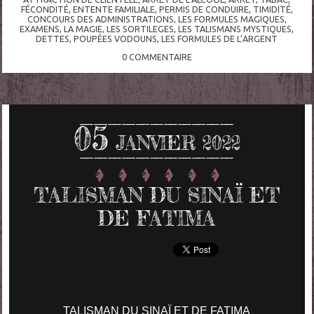
FÉCONDITÉ
,
ENTENTE FAMILIALE
,
PERMIS DE CONDUIRE
,
TIMIDITÉ
,
CONCOURS DES ADMINISTRATIONS
,
LES FORMULES MAGIQUES
,
EXAMENS
,
LA MAGIE
,
LES SORTILEGES
,
LES TALISMANS MYSTIQUES
,
DETTES
,
POUPÉES VODOUNS
,
LES FORMULES DE L’ARGENT
0
COMMENTAIRE
05
JANVIER 2022
TALISMAN DU SINAÏ ET
DE FATIMA
TALISMAN DU SINAÏ ET DE FATIMA