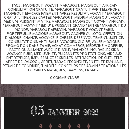
TAGS :
MARABOUT
,
VOYANT MARABOUT
,
MARABOUT AFRICAIN
CONSULTATION GRATUITE
,
MARABOUT GRATUIT PAR TELEPHONE
,
MARABOUT EFFICACE PAIEMENT APRES RESULTAT
,
VOYANT MARABOUT
GRATUIT
,
TIRER LES CARTES MARABOUT
,
MÉDIUM MARABOUT
,
VOYANT
MEDIUM
,
PUISSANT MAITRE MARABOUT
,
MARABOUT VOYANT AFRICAIN
,
MARABOUT VOYANT MEDIUM
,
PUISSANT GRAND MAITRE MARABOUT DU
MONDE
,
MARABOUT AFRICAIN
,
MARABOUT VOYANT PARIS
,
PORTEFEUILLE MAGIQUE MARABOUT
,
GAGNER AU LOTO
,
AFFECTION
D’AMOUR
,
CHANCE
,
VOYANCE
,
RICHESSE
,
DÉSENVOUTEMENT
,
JUSTICE
,
CONSULTATIONS
,
ANTI-BALLE
,
VOYAGES
,
GLOIRE
,
VALISE MAGIQUE
,
PROMOTION DANS TA VIE
,
ACHAT COMMERCE
,
MÉDÉCINE MODERNE
,
PACTE OU ALLIANCE AVEC LE DIABLE
,
MALADIES INCURABLES SIDA
,
VOYANCE PURE
,
MÉDIUMNITÉ
,
PUISSANTES PROTECTIONS
,
AIDE AUX
ENTREPRISES
,
IMPUISSANCE SEXUELLES
,
ATTRACTION DE CLIENTÈLE
,
ARRÊT DE L’ALCOOL
,
ARRET
,
TABAC
,
FÉCONDITÉ
,
ENTENTE FAMILIALE
,
PERMIS DE CONDUIRE
,
TIMIDITÉ
,
CONCOURS DES ADMINISTRATIONS
,
LES
FORMULES MAGIQUES
,
EXAMENS
,
LA MAGIE
0
COMMENTAIRE
05
JANVIER 2022