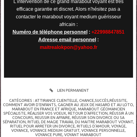
L'intervention de ce grand marabout voyant est très
efficace garantie et discret. Alors n'hésitez pas a
contacter le marabout voyant medium guérisseur
africain :
Numéro de téléphone personnel
:
+22998847851
Adresse email personnel
:
maitrealokpon@yahoo.fr
LIEN PERMANENT
CATÉGORIES :
ATTIRANCE CLIENTELLE
,
CHANCE,SUCCÈS,RÉUSSITE
,
COMMENT AVOIR D'ENFANTS
,
GAGNER AU JEUX DE HASARD ET AU LOTO
,
MARABOUT EN FRANCE ET AFRIQUE
,
MARABOUT GÉOMANCIEN
SPÉCIALISTE
,
RÉALISER VOS VOEUX
,
RETOUR D'AFFECTION
,
RÉUSSIR À UN
CONCOURS
,
REUSSIR EN AFFAIRE
,
RÉUSSIR SON DIVORCE OU SA
SÉPARATION
,
RITUEL DE MAGIE TRAVAIL DU MAITRE MARABOUT VOYANT
,
RITUEL POUR ARRETER UN DIVORCE
,
RITUELS D'AMOUR
,
VOYAGE
,
VOYANCE
,
VOYANCE MEDIUM GRATUIT
,
VOYANCE PERSONNELLE
,
VOYANCE PURE
,
VOYANT MARABOUT