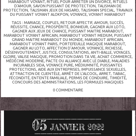
MARABOUT VOYANT
,
RITUEL POUR ARRETER UN DIVORCE
,
RITUELS
D'AMOUR
,
SAVON PUISSANT DE PROTECTION
,
TALISMAN DE
PROTECTION
,
TALISMAN JEUX DE HASARD
,
TALISMAN SPECIAL
,
TRAVAUX
DU PUISSANT VOYANT ALOKPON
,
VOYANCE
,
VOYANT MARABOUT
TAGS :
MARIAGE
,
COUPLES
,
RETOUR AFFECTIF
,
AMOUR
,
SUCCÈS
,
RÉUSSITE
,
CHANCE
,
PROSPÉRITÉ
,
BONHEUR
,
GAGNER AUX LOTO
,
GAGNER AUX JEUX DE CHANCE
,
PUISSANT MAITRE MARABOUT
,
MARABOUT VOYANT AFRICAIN
,
MARABOUT VOYANT MEDIUM
,
PUISSANT
GRAND MAITRE MARABOUT DU MONDE
,
MARABOUT AFRICAIN
,
MARABOUT VOYANT PARIS
,
PORTEFEUILLE MAGIQUE MARABOUT
,
GAGNER AU LOTO
,
AFFECTION D’AMOUR
,
VOYANCE
,
RICHESSE
,
DÉSENVOUTEMENT
,
JUSTICE
,
CONSULTATIONS
,
ANTI-BALLE
,
VOYAGES
,
GLOIRE
,
VALISE MAGIQUE
,
PROMOTION DANS TA VIE
,
ACHAT COMMERCE
,
MÉDÉCINE MODERNE
,
PACTE OU ALLIANCE AVEC LE DIABLE
,
MALADIES
INCURABLES SIDA
,
VOYANCE PURE
,
MÉDIUMNITÉ
,
PUISSANTES
PROTECTIONS
,
AIDE AUX ENTREPRISES
,
IMPUISSANCE SEXUELLES
,
ATTRACTION DE CLIENTÈLE
,
ARRÊT DE L’ALCOOL
,
ARRET
,
TABAC
,
FÉCONDITÉ
,
ENTENTE FAMILIALE
,
PERMIS DE CONDUIRE
,
TIMIDITÉ
,
CONCOURS DES ADMINISTRATIONS
,
LES FORMULES MAGIQUES
0
COMMENTAIRE
05
JANVIER 2022