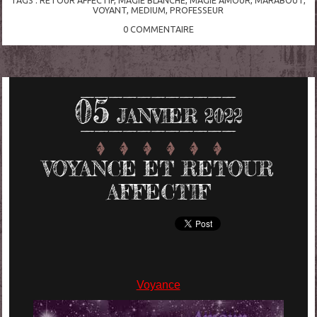
TAGS :
RETOUR AFFECTIF
,
MAGIE BLANCHE
,
MAGIE AMOUR
,
MARABOUT
,
VOYANT
,
MEDIUM
,
PROFESSEUR
0
COMMENTAIRE
05
JANVIER 2022
VOYANCE ET RETOUR
AFFECTIF
Voyance