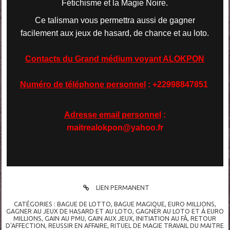
Fétichisme et la Magie Noire.
Ce talisman vous permettra aussi de gagner
facilement aux jeux de hasard, de chance et au loto.
Contacts du Grand médium voyant ALOKPON
Numéro de téléphone personnel
: +22998847851
Adresse email personnel
:
maitrealokpon@yahoo.fr
LIEN PERMANENT
CATÉGORIES :
BAGUE DE LOTTO
,
BAGUE MAGIQUE
,
EURO MILLIONS
,
GAGNER AU JEUX DE HASARD ET AU LOTO
,
GAGNER AU LOTO ET À EURO
MILLIONS
,
GAIN AU PMU
,
GAIN AUX JEUX
,
INITIATION AU FÂ
,
RETOUR
D'AFFECTION
,
REUSSIR EN AFFAIRE
,
RITUEL DE MAGIE TRAVAIL DU MAITRE