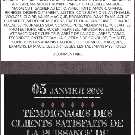
AFRICAIN
,
MARABOUT VOYANT PARIS
,
PORTEFEUILLE MAGIQUE
MARABOUT
,
GAGNER AU LOTO
,
AFFECTION D’AMOUR
,
CHANCE
,
RICHESSE
,
DÉSENVOUTEMENT
,
JUSTICE
,
CONSULTATIONS
,
ANTI-BALLE
,
VOYAGES
,
GLOIRE
,
VALISE MAGIQUE
,
PROMOTION DANS TA VIE
,
ACHAT
COMMERCE
,
MÉDÉCINE MODERNE
,
PACTE OU ALLIANCE AVEC LE DIABLE
,
MALADIES INCURABLES SIDA
,
VOYANCE PURE
,
MÉDIUMNITÉ
,
PUISSANTES
PROTECTIONS
,
AIDE AUX ENTREPRISES
,
IMPUISSANCE SEXUELLES
,
ATTRACTION DE CLIENTÈLE
,
ARRÊT DE L’ALCOOL
,
ARRET
,
TABAC
,
FÉCONDITÉ
,
ENTENTE FAMILIALE
,
PERMIS DE CONDUIRE
,
TIMIDITÉ
,
CONCOURS DES ADMINISTRATIONS
,
LES FORMULES MAGIQUES
,
EXAMENS
,
LA MAGIE
,
LES SORTILEGES
,
LES TALISMANS MYSTIQUES
0
COMMENTAIRE
05
JANVIER 2022
TÉMOIGNAGES DES
CLIENTS SATISFAITS DE
LA PUISSANCE DU