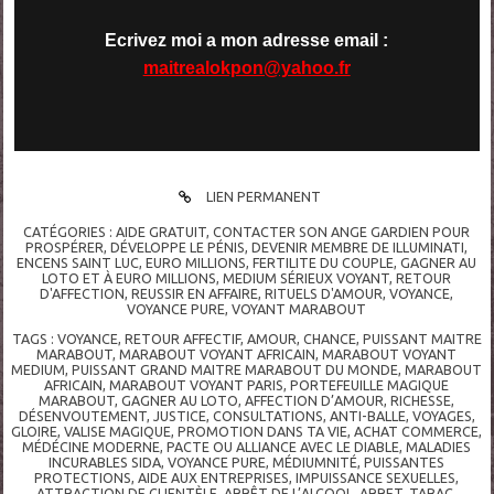
Ecrivez moi a mon adresse email :
maitrealokpon@yahoo.fr
LIEN PERMANENT
CATÉGORIES :
AIDE GRATUIT
,
CONTACTER SON ANGE GARDIEN POUR
PROSPÉRER
,
DÉVELOPPE LE PÉNIS
,
DEVENIR MEMBRE DE ILLUMINATI
,
ENCENS SAINT LUC
,
EURO MILLIONS
,
FERTILITE DU COUPLE
,
GAGNER AU
LOTO ET À EURO MILLIONS
,
MEDIUM SÉRIEUX VOYANT
,
RETOUR
D'AFFECTION
,
REUSSIR EN AFFAIRE
,
RITUELS D'AMOUR
,
VOYANCE
,
VOYANCE PURE
,
VOYANT MARABOUT
TAGS :
VOYANCE
,
RETOUR AFFECTIF
,
AMOUR
,
CHANCE
,
PUISSANT MAITRE
MARABOUT
,
MARABOUT VOYANT AFRICAIN
,
MARABOUT VOYANT
MEDIUM
,
PUISSANT GRAND MAITRE MARABOUT DU MONDE
,
MARABOUT
AFRICAIN
,
MARABOUT VOYANT PARIS
,
PORTEFEUILLE MAGIQUE
MARABOUT
,
GAGNER AU LOTO
,
AFFECTION D’AMOUR
,
RICHESSE
,
DÉSENVOUTEMENT
,
JUSTICE
,
CONSULTATIONS
,
ANTI-BALLE
,
VOYAGES
,
GLOIRE
,
VALISE MAGIQUE
,
PROMOTION DANS TA VIE
,
ACHAT COMMERCE
,
MÉDÉCINE MODERNE
,
PACTE OU ALLIANCE AVEC LE DIABLE
,
MALADIES
INCURABLES SIDA
,
VOYANCE PURE
,
MÉDIUMNITÉ
,
PUISSANTES
PROTECTIONS
,
AIDE AUX ENTREPRISES
,
IMPUISSANCE SEXUELLES
,
ATTRACTION DE CLIENTÈLE
,
ARRÊT DE L’ALCOOL
,
ARRET
,
TABAC
,