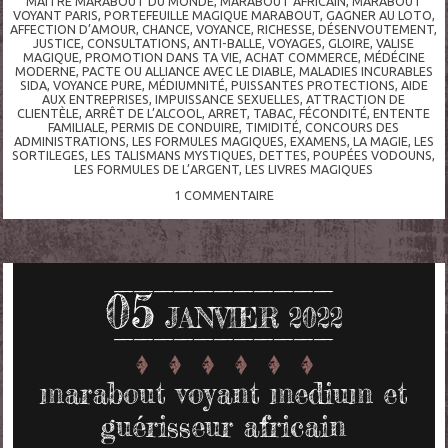
MAITRE MARABOUT DU MONDE
,
MARABOUT AFRICAIN
,
MARABOUT
VOYANT PARIS
,
PORTEFEUILLE MAGIQUE MARABOUT
,
GAGNER AU LOTO
,
AFFECTION D’AMOUR
,
CHANCE
,
VOYANCE
,
RICHESSE
,
DÉSENVOUTEMENT
,
JUSTICE
,
CONSULTATIONS
,
ANTI-BALLE
,
VOYAGES
,
GLOIRE
,
VALISE
MAGIQUE
,
PROMOTION DANS TA VIE
,
ACHAT COMMERCE
,
MÉDÉCINE
MODERNE
,
PACTE OU ALLIANCE AVEC LE DIABLE
,
MALADIES INCURABLES
SIDA
,
VOYANCE PURE
,
MÉDIUMNITÉ
,
PUISSANTES PROTECTIONS
,
AIDE
AUX ENTREPRISES
,
IMPUISSANCE SEXUELLES
,
ATTRACTION DE
CLIENTÈLE
,
ARRÊT DE L’ALCOOL
,
ARRET
,
TABAC
,
FÉCONDITÉ
,
ENTENTE
FAMILIALE
,
PERMIS DE CONDUIRE
,
TIMIDITÉ
,
CONCOURS DES
ADMINISTRATIONS
,
LES FORMULES MAGIQUES
,
EXAMENS
,
LA MAGIE
,
LES
SORTILEGES
,
LES TALISMANS MYSTIQUES
,
DETTES
,
POUPÉES VODOUNS
,
LES FORMULES DE L’ARGENT
,
LES LIVRES MAGIQUES
1
COMMENTAIRE
05
JANVIER 2022
marabout voyant medium et
guérisseur africain