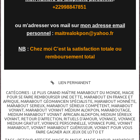
+22998847851
ou m'adresser vos mail sur
mon adresse email
personnel
:
maitrealokpon@yahoo.fr
NB
:
Chez moi C'est la satisfaction totale ou
remboursement total
LIEN PERMANENT
CATÉGORIES :
LE PLUS GRAND MAÎTRE MARABOUT DU MONDE
,
MAGIE
POUR SE FAIRE REMBOURSER UNE DETTE
,
MARABOUT EN FRANCE ET
AFRIQUE
,
MARABOUT GÉOMANCIEN SPÉCIALISTE
,
MARABOUT HONNÊTE
,
MARABOUT SERIEUX
,
MARABOUT SÉRIEUX COMPÉTENT
,
MARABOUT
VOYANT
,
MARABOUT VOYANT MÉDIUM ALOKPON
,
MARABOUTAGE
,
MEDIUM MARABOUT VOYANT AFRICAIN ALOKPON
,
MEDIUM SÉRIEUX
VOYANT
,
RETOUR D'AFFECTION
,
RITUELS D'AMOUR
,
VOYANCE
,
VOYANCE
MEDIUM GRATUIT
,
VOYANCE PERSONNELLE
,
VOYANCE PURE
,
VOYANT
MARABOUT
,
VOYANT MARABOUT GUÉRISSEUR
,
VOYANT POUR VOUS
FAIRE GAGNER AUX JEUX DE LOTO ET