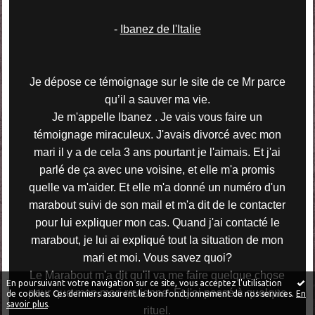
-
Ibanez de l'Italie
Je dépose ce témoignage sur le site de ce Mr parce
qu’il a sauver ma vie.
Je m'appelle Ibanez . Je vais vous faire un
témoignage miraculeux. J'avais divorcé avec mon
mari il y a de cela 3 ans pourtant je l'aimais. Et j'ai
parlé de ça avec une voisine, et elle m'a promis
quelle va m'aider. Et elle m'a donné un numéro d'un
marabout suivi de son mail et m'a dit de le contacter
pour lui expliquer mon cas. Quand j'ai contacté le
marabout, je lui ai expliqué tout la situation de mon
mari et moi. Vous savez quoi?
Le Marabout m'a dit qu'il va me faire quelque chose
En poursuivant votre navigation sur ce site, vous acceptez l'utilisation
pour que mon mari revienne. Et j'ai passé à quelque
de cookies. Ces derniers assurent le bon fonctionnement de nos services.
En
savoir plus
.
rituel.