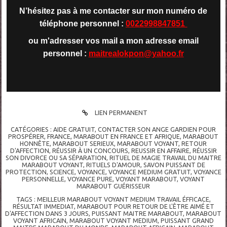
N’hésitez pas à me contacter sur mon numéro de
téléphone personnel :
0022998847851
ou m'adresser vos mail a mon adresse email
personnel :
maitrealokpon@yahoo.fr
LIEN PERMANENT
CATÉGORIES :
AIDE GRATUIT
,
CONTACTER SON ANGE GARDIEN POUR
PROSPÉRER
,
FRANCE
,
MARABOUT EN FRANCE ET AFRIQUE
,
MARABOUT
HONNÊTE
,
MARABOUT SERIEUX
,
MARABOUT VOYANT
,
RETOUR
D'AFFECTION
,
RÉUSSIR À UN CONCOURS
,
REUSSIR EN AFFAIRE
,
RÉUSSIR
SON DIVORCE OU SA SÉPARATION
,
RITUEL DE MAGIE TRAVAIL DU MAITRE
MARABOUT VOYANT
,
RITUELS D'AMOUR
,
SAVON PUISSANT DE
PROTECTION
,
SCIENCE
,
VOYANCE
,
VOYANCE MEDIUM GRATUIT
,
VOYANCE
PERSONNELLE
,
VOYANCE PURE
,
VOYANT MARABOUT
,
VOYANT
MARABOUT GUÉRISSEUR
TAGS :
MEILLEUR MARABOUT VOYANT MEDIUM TRAVAIL ÉFFICACE
,
RÉSULTAT IMMEDIAT
,
MARABOUT POUR RETOUR DE L'ÊTRE AIMÉ ET
D'AFFECTION DANS 3 JOURS
,
PUISSANT MAITRE MARABOUT
,
MARABOUT
VOYANT AFRICAIN
,
MARABOUT VOYANT MEDIUM
,
PUISSANT GRAND