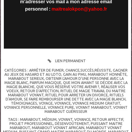
m'adresser vos mail a mon adresse email
personnel :
maitrealokpon@
yahoo.fr
LIEN PERMANENT
CATÉGORIES :
ARRÊTER DE FUMER
,
CHANCE,SUCCÈS,RÉUSSITE
,
GAGNER
AU JEUX DE HASARD ET AU LOTO
,
GAIN AU PMU
,
MARABOUT HONNÊTE
,
MARABOUT SERIEUX
,
OBTENIR L'AMOUR D'UNE PERSONNE AVEC LA
MAGIE BLANC
,
PARFUM MAGIQUE
,
QUE MON AMANT SE DÉCIDE AVEC LA
MAGIE BLANCHE
,
QUE VOUS RÉSERVE VOTRE AVENIR ?
,
RÉALISER VOS
VOEUX
,
RETOUR D'AFFECTION
,
RITUEL DE MAGIE TRAVAIL DU MAITRE
MARABOUT VOYANT
,
RITUEL POUR ARRETER UN DIVORCE
,
RITUELS
D'AMOUR
,
SE FAIRE REMBOURSER UNE DETTE AVEC LA MAGIE BLANCH
,
TÉMOIGNAGES
,
VOYAGE
,
VOYANCE
,
VOYANCE MEDIUM GRATUIT
,
VOYANCE PERSONNELLE
,
VOYANCE PURE
,
VOYANT MARABOUT
,
VOYANT
MARABOUT GUÉRISSEUR
TAGS :
MARABOUT
,
MÉDIUM
,
VOYANT
,
VOYANCE
,
RETOUR AFFECTIF
,
PROJET PROFESSIONNEL
,
DÉSENVOÛTEMENT
,
PUISSANT MAITRE
MARABOUT
,
MARABOUT VOYANT AFRICAIN
,
MARABOUT VOYANT
MEDIUM
,
PUISSANT GRAND MAITRE MARABOUT DU MONDE
,
MARABOUT