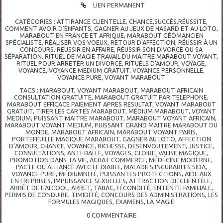
LIEN PERMANENT
CATÉGORIES :
ATTIRANCE CLIENTELLE
,
CHANCE,SUCCÈS,RÉUSSITE
,
COMMENT AVOIR D'ENFANTS
,
GAGNER AU JEUX DE HASARD ET AU LOTO
,
MARABOUT EN FRANCE ET AFRIQUE
,
MARABOUT GÉOMANCIEN
SPÉCIALISTE
,
RÉALISER VOS VOEUX
,
RETOUR D'AFFECTION
,
RÉUSSIR À UN
CONCOURS
,
REUSSIR EN AFFAIRE
,
RÉUSSIR SON DIVORCE OU SA
SÉPARATION
,
RITUEL DE MAGIE TRAVAIL DU MAITRE MARABOUT VOYANT
,
RITUEL POUR ARRETER UN DIVORCE
,
RITUELS D'AMOUR
,
VOYAGE
,
VOYANCE
,
VOYANCE MEDIUM GRATUIT
,
VOYANCE PERSONNELLE
,
VOYANCE PURE
,
VOYANT MARABOUT
TAGS :
MARABOUT
,
VOYANT MARABOUT
,
MARABOUT AFRICAIN
CONSULTATION GRATUITE
,
MARABOUT GRATUIT PAR TELEPHONE
,
MARABOUT EFFICACE PAIEMENT APRES RESULTAT
,
VOYANT MARABOUT
GRATUIT
,
TIRER LES CARTES MARABOUT
,
MÉDIUM MARABOUT
,
VOYANT
MEDIUM
,
PUISSANT MAITRE MARABOUT
,
MARABOUT VOYANT AFRICAIN
,
MARABOUT VOYANT MEDIUM
,
PUISSANT GRAND MAITRE MARABOUT DU
MONDE
,
MARABOUT AFRICAIN
,
MARABOUT VOYANT PARIS
,
PORTEFEUILLE MAGIQUE MARABOUT
,
GAGNER AU LOTO
,
AFFECTION
D’AMOUR
,
CHANCE
,
VOYANCE
,
RICHESSE
,
DÉSENVOUTEMENT
,
JUSTICE
,
CONSULTATIONS
,
ANTI-BALLE
,
VOYAGES
,
GLOIRE
,
VALISE MAGIQUE
,
PROMOTION DANS TA VIE
,
ACHAT COMMERCE
,
MÉDÉCINE MODERNE
,
PACTE OU ALLIANCE AVEC LE DIABLE
,
MALADIES INCURABLES SIDA
,
VOYANCE PURE
,
MÉDIUMNITÉ
,
PUISSANTES PROTECTIONS
,
AIDE AUX
ENTREPRISES
,
IMPUISSANCE SEXUELLES
,
ATTRACTION DE CLIENTÈLE
,
ARRÊT DE L’ALCOOL
,
ARRET
,
TABAC
,
FÉCONDITÉ
,
ENTENTE FAMILIALE
,
PERMIS DE CONDUIRE
,
TIMIDITÉ
,
CONCOURS DES ADMINISTRATIONS
,
LES
FORMULES MAGIQUES
,
EXAMENS
,
LA MAGIE
0
COMMENTAIRE