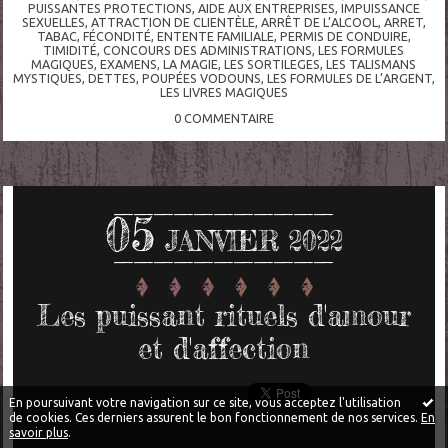
PUISSANTES PROTECTIONS
,
AIDE AUX ENTREPRISES
,
IMPUISSANCE
SEXUELLES
,
ATTRACTION DE CLIENTÈLE
,
ARRÊT DE L’ALCOOL
,
ARRET
,
TABAC
,
FÉCONDITÉ
,
ENTENTE FAMILIALE
,
PERMIS DE CONDUIRE
,
TIMIDITÉ
,
CONCOURS DES ADMINISTRATIONS
,
LES FORMULES
MAGIQUES
,
EXAMENS
,
LA MAGIE
,
LES SORTILEGES
,
LES TALISMANS
MYSTIQUES
,
DETTES
,
POUPÉES VODOUNS
,
LES FORMULES DE L’ARGENT
,
LES LIVRES MAGIQUES
0
COMMENTAIRE
05
JANVIER 2022
Les puissant rituels d'amour
et d'affection
En poursuivant votre navigation sur ce site, vous acceptez l'utilisation
de cookies. Ces derniers assurent le bon fonctionnement de nos services.
En
savoir plus
.