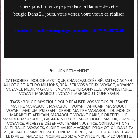
chers puis bruler ce papier dans la flamme de cette
bougie.Dans 21 jours, vous verrez votre vœux ce réaliser.
Contact
: maitrealokpon@yahoo.fr / 0022998847851
LIEN PERMANENT
CATÉGORIES :
BOUGIE MYSTIQUE
,
CHANCE,SUCCÈS,RÉUSSITE
,
GAGNER
AU LOTO ET À EURO MILLIONS
,
RÉALISER VOS VOEUX
,
VOYAGE
,
VOYANCE
,
VOYANCE MEDIUM GRATUIT
,
VOYANCE PERSONNELLE
,
VOYANCE PURE
,
VOYANT MARABOUT
,
VOYANT MARABOUT GUÉRISSEUR
TAGS :
BOUGIE MYSTIQUE POUR RÉALISER VOS VOEUX
,
PUISSANT
MAITRE MARABOUT
,
MARABOUT VOYANT AFRICAIN
,
MARABOUT
VOYANT MEDIUM
,
PUISSANT GRAND MAITRE MARABOUT DU MONDE
,
MARABOUT AFRICAIN
,
MARABOUT VOYANT PARIS
,
PORTEFEUILLE
MAGIQUE MARABOUT
,
GAGNER AU LOTO
,
AFFECTION D’AMOUR
,
CHANCE
,
VOYANCE
,
RICHESSE
,
DÉSENVOUTEMENT
,
JUSTICE
,
CONSULTATIONS
,
ANTI-BALLE
,
VOYAGES
,
GLOIRE
,
VALISE MAGIQUE
,
PROMOTION DANS TA
VIE
,
ACHAT COMMERCE
,
MÉDÉCINE MODERNE
,
PACTE OU ALLIANCE AVEC
LE DIABLE
,
MALADIES INCURABLES SIDA
,
VOYANCE PURE
,
MÉDIUMNITÉ
,