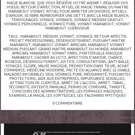
MAGIE BLANCHE
,
QUE VOUS RÉSERVE VOTRE AVENIR ?
,
RÉALISER VOS
VOEUX
,
RETOUR D'AFFECTION
,
RITUEL DE MAGIE TRAVAIL DU MAITRE
MARABOUT VOYANT
,
RITUEL POUR ARRETER UN DIVORCE
,
RITUELS
D'AMOUR
,
SE FAIRE REMBOURSER UNE DETTE AVEC LA MAGIE BLANCH
,
TÉMOIGNAGES
,
VOYAGE
,
VOYANCE
,
VOYANCE MEDIUM GRATUIT
,
VOYANCE PERSONNELLE
,
VOYANCE PURE
,
VOYANT MARABOUT
,
VOYANT
MARABOUT GUÉRISSEUR
TAGS :
MARABOUT
,
MÉDIUM
,
VOYANT
,
VOYANCE
,
RETOUR AFFECTIF
,
PROJET PROFESSIONNEL
,
DÉSENVOÛTEMENT
,
PUISSANT MAITRE
MARABOUT
,
MARABOUT VOYANT AFRICAIN
,
MARABOUT VOYANT
MEDIUM
,
PUISSANT GRAND MAITRE MARABOUT DU MONDE
,
MARABOUT
AFRICAIN
,
MARABOUT VOYANT PARIS
,
PORTEFEUILLE MAGIQUE
MARABOUT
,
GAGNER AU LOTO
,
AFFECTION D’AMOUR
,
CHANCE
,
RICHESSE
,
DÉSENVOUTEMENT
,
JUSTICE
,
CONSULTATIONS
,
ANTI-BALLE
,
VOYAGES
,
GLOIRE
,
VALISE MAGIQUE
,
PROMOTION DANS TA VIE
,
ACHAT
COMMERCE
,
MÉDÉCINE MODERNE
,
PACTE OU ALLIANCE AVEC LE DIABLE
,
MALADIES INCURABLES SIDA
,
VOYANCE PURE
,
MÉDIUMNITÉ
,
PUISSANTES
PROTECTIONS
,
AIDE AUX ENTREPRISES
,
IMPUISSANCE SEXUELLES
,
ATTRACTION DE CLIENTÈLE
,
ARRÊT DE L’ALCOOL
,
ARRET
,
TABAC
,
FÉCONDITÉ
,
ENTENTE FAMILIALE
,
PERMIS DE CONDUIRE
,
TIMIDITÉ
,
CONCOURS DES ADMINISTRATIONS
,
LES FORMULES MAGIQUES
,
EXAMENS
,
LA MAGIE
,
LES SORTILEGES
,
LES TALISMANS MYSTIQUES
0
COMMENTAIRE