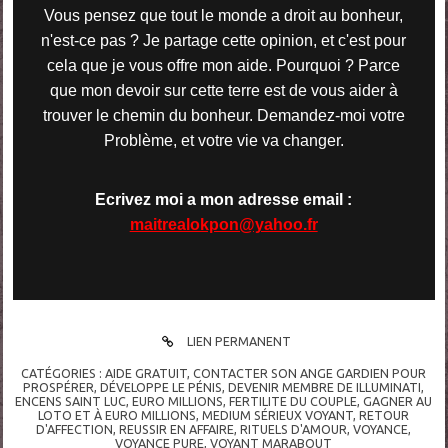
Vous pensez que tout le monde a droit au bonheur,
n'est-ce pas ? Je partage cette opinion, et c'est pour
cela que je vous offre mon aide. Pourquoi ? Parce
que mon devoir sur cette terre est de vous aider à
trouver le chemin du bonheur. Demandez-moi votre
Problème, et votre vie va changer.
Ecrivez moi a mon adresse email :
maitrealokpon@yahoo.fr
LIEN PERMANENT
CATÉGORIES :
AIDE GRATUIT
,
CONTACTER SON ANGE GARDIEN POUR
PROSPÉRER
,
DÉVELOPPE LE PÉNIS
,
DEVENIR MEMBRE DE ILLUMINATI
,
ENCENS SAINT LUC
,
EURO MILLIONS
,
FERTILITE DU COUPLE
,
GAGNER AU
LOTO ET À EURO MILLIONS
,
MEDIUM SÉRIEUX VOYANT
,
RETOUR
D'AFFECTION
,
REUSSIR EN AFFAIRE
,
RITUELS D'AMOUR
,
VOYANCE
,
VOYANCE PURE
,
VOYANT MARABOUT