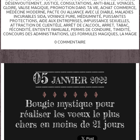
DÉSENVOUTEMENT
,
JUSTICE
,
CONSULTATIONS
,
ANTI-BALLE
,
VOYAGES
,
GLOIRE
,
VALISE MAGIQUE
,
PROMOTION DANS TA VIE
,
ACHAT COMMERCE
,
MÉDÉCINE MODERNE
,
PACTE OU ALLIANCE AVEC LE DIABLE
,
MALADIES
INCURABLES SIDA
,
VOYANCE PURE
,
MÉDIUMNITÉ
,
PUISSANTES
PROTECTIONS
,
AIDE AUX ENTREPRISES
,
IMPUISSANCE SEXUELLES
,
ATTRACTION DE CLIENTÈLE
,
ARRÊT DE L’ALCOOL
,
ARRET
,
TABAC
,
FÉCONDITÉ
,
ENTENTE FAMILIALE
,
PERMIS DE CONDUIRE
,
TIMIDITÉ
,
CONCOURS DES ADMINISTRATIONS
,
LES FORMULES MAGIQUES
,
LA MAGIE
0
COMMENTAIRE
05
JANVIER 2022
Bougie mystique pour
réaliser les voeux le plus
chers en moins de 21 jours