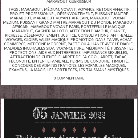
MARABOUT GUÉRISSEUR
TAGS :
MARABOUT
,
MÉDIUM
,
VOYANT
,
VOYANCE
,
RETOUR AFFECTIF
,
PROJET PROFESSIONNEL
,
DÉSENVOÛTEMENT
,
PUISSANT MAITRE
MARABOUT
,
MARABOUT VOYANT AFRICAIN
,
MARABOUT VOYANT
MEDIUM
,
PUISSANT GRAND MAITRE MARABOUT DU MONDE
,
MARABOUT
AFRICAIN
,
MARABOUT VOYANT PARIS
,
PORTEFEUILLE MAGIQUE
MARABOUT
,
GAGNER AU LOTO
,
AFFECTION D’AMOUR
,
CHANCE
,
RICHESSE
,
DÉSENVOUTEMENT
,
JUSTICE
,
CONSULTATIONS
,
ANTI-BALLE
,
VOYAGES
,
GLOIRE
,
VALISE MAGIQUE
,
PROMOTION DANS TA VIE
,
ACHAT
COMMERCE
,
MÉDÉCINE MODERNE
,
PACTE OU ALLIANCE AVEC LE DIABLE
,
MALADIES INCURABLES SIDA
,
VOYANCE PURE
,
MÉDIUMNITÉ
,
PUISSANTES
PROTECTIONS
,
AIDE AUX ENTREPRISES
,
IMPUISSANCE SEXUELLES
,
ATTRACTION DE CLIENTÈLE
,
ARRÊT DE L’ALCOOL
,
ARRET
,
TABAC
,
FÉCONDITÉ
,
ENTENTE FAMILIALE
,
PERMIS DE CONDUIRE
,
TIMIDITÉ
,
CONCOURS DES ADMINISTRATIONS
,
LES FORMULES MAGIQUES
,
EXAMENS
,
LA MAGIE
,
LES SORTILEGES
,
LES TALISMANS MYSTIQUES
0
COMMENTAIRE
05
JANVIER 2022