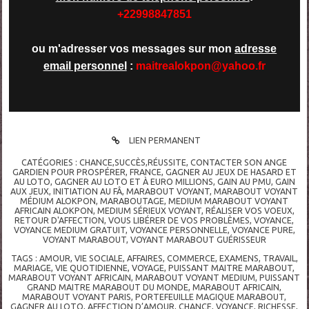
+22998847851
ou m'adresser vos messages sur mon
adresse
email personnel
:
maitrealokpon@yahoo.fr
LIEN PERMANENT
CATÉGORIES :
CHANCE,SUCCÈS,RÉUSSITE
,
CONTACTER SON ANGE
GARDIEN POUR PROSPÉRER
,
FRANCE
,
GAGNER AU JEUX DE HASARD ET
AU LOTO
,
GAGNER AU LOTO ET À EURO MILLIONS
,
GAIN AU PMU
,
GAIN
AUX JEUX
,
INITIATION AU FÂ
,
MARABOUT VOYANT
,
MARABOUT VOYANT
MÉDIUM ALOKPON
,
MARABOUTAGE
,
MEDIUM MARABOUT VOYANT
AFRICAIN ALOKPON
,
MEDIUM SÉRIEUX VOYANT
,
RÉALISER VOS VOEUX
,
RETOUR D'AFFECTION
,
VOUS LIBÉRER DE VOS PROBLÈMES
,
VOYANCE
,
VOYANCE MEDIUM GRATUIT
,
VOYANCE PERSONNELLE
,
VOYANCE PURE
,
VOYANT MARABOUT
,
VOYANT MARABOUT GUÉRISSEUR
TAGS :
AMOUR
,
VIE SOCIALE
,
AFFAIRES
,
COMMERCE
,
EXAMENS
,
TRAVAIL
,
MARIAGE
,
VIE QUOTIDIENNE
,
VOYAGE
,
PUISSANT MAITRE MARABOUT
,
MARABOUT VOYANT AFRICAIN
,
MARABOUT VOYANT MEDIUM
,
PUISSANT
GRAND MAITRE MARABOUT DU MONDE
,
MARABOUT AFRICAIN
,
MARABOUT VOYANT PARIS
,
PORTEFEUILLE MAGIQUE MARABOUT
,
GAGNER AU LOTO
,
AFFECTION D’AMOUR
,
CHANCE
,
VOYANCE
,
RICHESSE
,