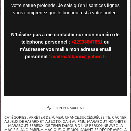
votre nature profonde. Je sais qu'en lisant ces lignes
vous comprenez que le bonheur est à votre portée.
N’hésitez pas à me contacter sur mon numéro de
téléphone personnel :
+22998847851
ou
m'adresser vos mail a mon adresse email
personnel :
maitrealokpon@
yahoo.fr
LIEN PERMANENT
CATÉGORIES :
ARRÊTER DE FUMER
,
CHANCE,SUCCÈS,RÉUSSITE
,
GAGNER
AU JEUX DE HASARD ET AU LOTO
,
GAIN AU PMU
,
MARABOUT HONNÊTE
,
MARABOUT SERIEUX
,
OBTENIR L'AMOUR D'UNE PERSONNE AVEC LA
MAGIE BLANC
,
PARFUM MAGIQUE
,
QUE MON AMANT SE DÉCIDE AVEC LA