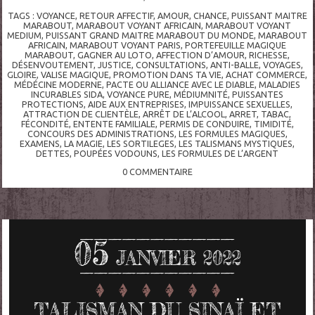
TAGS :
VOYANCE
,
RETOUR AFFECTIF
,
AMOUR
,
CHANCE
,
PUISSANT MAITRE
MARABOUT
,
MARABOUT VOYANT AFRICAIN
,
MARABOUT VOYANT
MEDIUM
,
PUISSANT GRAND MAITRE MARABOUT DU MONDE
,
MARABOUT
AFRICAIN
,
MARABOUT VOYANT PARIS
,
PORTEFEUILLE MAGIQUE
MARABOUT
,
GAGNER AU LOTO
,
AFFECTION D’AMOUR
,
RICHESSE
,
DÉSENVOUTEMENT
,
JUSTICE
,
CONSULTATIONS
,
ANTI-BALLE
,
VOYAGES
,
GLOIRE
,
VALISE MAGIQUE
,
PROMOTION DANS TA VIE
,
ACHAT COMMERCE
,
MÉDÉCINE MODERNE
,
PACTE OU ALLIANCE AVEC LE DIABLE
,
MALADIES
INCURABLES SIDA
,
VOYANCE PURE
,
MÉDIUMNITÉ
,
PUISSANTES
PROTECTIONS
,
AIDE AUX ENTREPRISES
,
IMPUISSANCE SEXUELLES
,
ATTRACTION DE CLIENTÈLE
,
ARRÊT DE L’ALCOOL
,
ARRET
,
TABAC
,
FÉCONDITÉ
,
ENTENTE FAMILIALE
,
PERMIS DE CONDUIRE
,
TIMIDITÉ
,
CONCOURS DES ADMINISTRATIONS
,
LES FORMULES MAGIQUES
,
EXAMENS
,
LA MAGIE
,
LES SORTILEGES
,
LES TALISMANS MYSTIQUES
,
DETTES
,
POUPÉES VODOUNS
,
LES FORMULES DE L’ARGENT
0
COMMENTAIRE
05
JANVIER 2022
TALISMAN DU SINAÏ ET