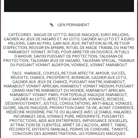
LIEN PERMANENT
CATÉGORIES :
BAGUE DE LOTTO
,
BAGUE MAGIQUE
,
EURO MILLIONS
,
GAGNER AU JEUX DE HASARD ET AU LOTO
,
GAGNER AU LOTO ET À EURO
MILLIONS
,
GAIN AU PMU
,
GAIN AUX JEUX
,
INITIATION AU FÂ
,
RETOUR
D'AFFECTION
,
REUSSIR EN AFFAIRE
,
RITUEL DE MAGIE TRAVAIL DU MAITRE
MARABOUT VOYANT
,
RITUEL POUR ARRETER UN DIVORCE
,
RITUELS
D'AMOUR
,
SAVON PUISSANT DE PROTECTION
,
TALISMAN DE
PROTECTION
,
TALISMAN JEUX DE HASARD
,
TALISMAN SPECIAL
,
TRAVAUX
DU PUISSANT VOYANT ALOKPON
,
VOYANCE
,
VOYANT MARABOUT
TAGS :
MARIAGE
,
COUPLES
,
RETOUR AFFECTIF
,
AMOUR
,
SUCCÈS
,
RÉUSSITE
,
CHANCE
,
PROSPÉRITÉ
,
BONHEUR
,
GAGNER AUX LOTO
,
GAGNER AUX JEUX DE CHANCE
,
PUISSANT MAITRE MARABOUT
,
MARABOUT VOYANT AFRICAIN
,
MARABOUT VOYANT MEDIUM
,
PUISSANT
GRAND MAITRE MARABOUT DU MONDE
,
MARABOUT AFRICAIN
,
MARABOUT VOYANT PARIS
,
PORTEFEUILLE MAGIQUE MARABOUT
,
GAGNER AU LOTO
,
AFFECTION D’AMOUR
,
VOYANCE
,
RICHESSE
,
DÉSENVOUTEMENT
,
JUSTICE
,
CONSULTATIONS
,
ANTI-BALLE
,
VOYAGES
,
GLOIRE
,
VALISE MAGIQUE
,
PROMOTION DANS TA VIE
,
ACHAT COMMERCE
,
MÉDÉCINE MODERNE
,
PACTE OU ALLIANCE AVEC LE DIABLE
,
MALADIES
INCURABLES SIDA
,
VOYANCE PURE
,
MÉDIUMNITÉ
,
PUISSANTES
PROTECTIONS
,
AIDE AUX ENTREPRISES
,
IMPUISSANCE SEXUELLES
,
ATTRACTION DE CLIENTÈLE
,
ARRÊT DE L’ALCOOL
,
ARRET
,
TABAC
,
FÉCONDITÉ
,
ENTENTE FAMILIALE
,
PERMIS DE CONDUIRE
,
TIMIDITÉ
,
CONCOURS DES ADMINISTRATIONS
,
LES FORMULES MAGIQUES