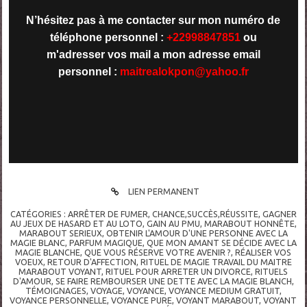
N’hésitez pas à me contacter sur mon numéro de
téléphone personnel :
+22998847851
ou
m'adresser vos mail a mon adresse email
personnel :
maitrealokpon@
yahoo.fr
LIEN PERMANENT
CATÉGORIES :
ARRÊTER DE FUMER
,
CHANCE,SUCCÈS,RÉUSSITE
,
GAGNER
AU JEUX DE HASARD ET AU LOTO
,
GAIN AU PMU
,
MARABOUT HONNÊTE
,
MARABOUT SERIEUX
,
OBTENIR L'AMOUR D'UNE PERSONNE AVEC LA
MAGIE BLANC
,
PARFUM MAGIQUE
,
QUE MON AMANT SE DÉCIDE AVEC LA
MAGIE BLANCHE
,
QUE VOUS RÉSERVE VOTRE AVENIR ?
,
RÉALISER VOS
VOEUX
,
RETOUR D'AFFECTION
,
RITUEL DE MAGIE TRAVAIL DU MAITRE
MARABOUT VOYANT
,
RITUEL POUR ARRETER UN DIVORCE
,
RITUELS
D'AMOUR
,
SE FAIRE REMBOURSER UNE DETTE AVEC LA MAGIE BLANCH
,
TÉMOIGNAGES
,
VOYAGE
,
VOYANCE
,
VOYANCE MEDIUM GRATUIT
,
VOYANCE PERSONNELLE
,
VOYANCE PURE
,
VOYANT MARABOUT
,
VOYANT