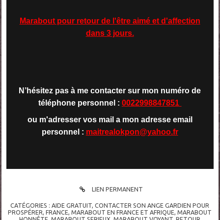
Marabout pour retour de l'être aimé et d'affection
dans 3 jours.
N’hésitez pas à me contacter sur mon numéro de
téléphone personnel :
0022998847851
ou m'adresser vos mail a mon adresse email
personnel :
maitrealokpon@yahoo.fr
LIEN PERMANENT
CATÉGORIES :
AIDE GRATUIT
,
CONTACTER SON ANGE GARDIEN POUR
PROSPÉRER
,
FRANCE
,
MARABOUT EN FRANCE ET AFRIQUE
,
MARABOUT
HONNÊTE
,
MARABOUT SERIEUX
,
MARABOUT VOYANT
,
RETOUR