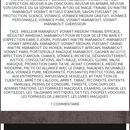
D'AFFECTION
,
RÉUSSIR À UN CONCOURS
,
REUSSIR EN AFFAIRE
,
RÉUSSIR
SON DIVORCE OU SA SÉPARATION
,
RITUEL DE MAGIE TRAVAIL DU MAITRE
MARABOUT VOYANT
,
RITUELS D'AMOUR
,
SAVON PUISSANT DE
PROTECTION
,
SCIENCE
,
VOYANCE
,
VOYANCE MEDIUM GRATUIT
,
VOYANCE
PERSONNELLE
,
VOYANCE PURE
,
VOYANT MARABOUT
,
VOYANT
MARABOUT GUÉRISSEUR
TAGS :
MEILLEUR MARABOUT VOYANT MEDIUM TRAVAIL ÉFFICACE
,
RÉSULTAT IMMEDIAT
,
MARABOUT POUR RETOUR DE L'ÊTRE AIMÉ ET
D'AFFECTION DANS 3 JOURS
,
PUISSANT MAITRE MARABOUT
,
MARABOUT
VOYANT AFRICAIN
,
MARABOUT VOYANT MEDIUM
,
PUISSANT GRAND
MAITRE MARABOUT DU MONDE
,
MARABOUT AFRICAIN
,
MARABOUT
VOYANT PARIS
,
PORTEFEUILLE MAGIQUE MARABOUT
,
GAGNER AU LOTO
,
AFFECTION D’AMOUR
,
CHANCE
,
VOYANCE
,
RICHESSE
,
DÉSENVOUTEMENT
,
JUSTICE
,
CONSULTATIONS
,
ANTI-BALLE
,
VOYAGES
,
GLOIRE
,
VALISE
MAGIQUE
,
PROMOTION DANS TA VIE
,
ACHAT COMMERCE
,
MÉDÉCINE
MODERNE
,
PACTE OU ALLIANCE AVEC LE DIABLE
,
MALADIES INCURABLES
SIDA
,
VOYANCE PURE
,
MÉDIUMNITÉ
,
PUISSANTES PROTECTIONS
,
AIDE
AUX ENTREPRISES
,
IMPUISSANCE SEXUELLES
,
ATTRACTION DE
CLIENTÈLE
,
ARRÊT DE L’ALCOOL
,
ARRET
,
TABAC
,
FÉCONDITÉ
,
ENTENTE
FAMILIALE
,
PERMIS DE CONDUIRE
,
TIMIDITÉ
,
CONCOURS DES
ADMINISTRATIONS
,
LES FORMULES MAGIQUES
,
EXAMENS
,
LA MAGIE
,
LES
SORTILEGES
,
LES TALISMANS MYSTIQUES
,
DETTES
,
POUPÉES VODOUNS
,
LES FORMULES DE L’ARGENT
,
LES LIVRES MAGIQUES
1
COMMENTAIRE