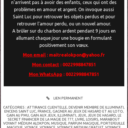
n’arrivent pas à avoir des enfants, ceux qui ont des
problèmes en amour et argent. On invoque aussi
Saint Luc pour retrouver les objets perdus et pour
retrouver l'amour perdu, ou un nouvel amour.
A brûler sur du charbon ardent pendant 9 jours en
allumant chaque jour une bougie en formulant
positivement son vœux.
Mon email
: maitrealokpon@yahoo.fr
Mon contact
: 0022998847851
Mon WhatsApp
: 0022998847851
LIEN PERMANENT
CATÉGORIES :
ATTIRANCE CLIENTELLE
,
DEVENIR MEMBRE DE ILLUMINATI
,
ENCENS SAINT LUC
,
FRANCE
,
GAGNER AU JEUX DE HASARD ET AU LOTO
,
GAIN AU PMU
,
GAIN AUX JEUX
,
ILLUMINATI
,
JEUX
,
JEUX DE HASARD
,
LE
SECRET FINANCIER DE LA MAGIE DE 777
,
LIVRE
,
LOISIRS
,
MARABOUT
VOYANT MÉDIUM ALOKPON
,
MUSIQUE
,
PARFUM MAGIQUE
,
PORTEFEUILLE
MAGIQUE
,
VOYAGE
,
VOYANCE
,
VOYANCE MEDIUM GRATUIT
,
VOYANCE