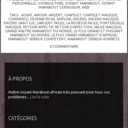
PERSONNELLE
,
VOYANCE PURE
,
VOYANT MARABOUT
,
VOYANT
MARABOUT GUÉRISSEUR
,
WEB
TAGS :
ACHAT
,
AMOUR
,
ARGENT
,
CHAPELET
,
CHAPELET MAGIQUE
,
COMMERCE
,
DEVENIR RICHE
,
EMPLOIE
,
ENCENS
,
ENCENS MAGIQUE
,
ENCENS SAINT LUC
,
L'ARGENT FACILE
,
LA RICHESSE FACILE
,
PORTEFEUILLE
MAGIQUE
,
RETOUR AFFECTIF
,
RETOUR D'AFFECTION
,
VALISE MAGIQUE
,
GRAND MAITRE MARABOUT DU MONDE
,
LE PLUS GRAND ET PUISSANT
MARABOUT DU MONDE
,
LE PLUS GRAND MARABOUT D’AFRIQUE
,
MARABOUT SÉRIEUX COMPÉTENT
,
MARABOUT SÉRIEUX HONNÊTE
0
COMMENTAIRE
À PROPOS
Maître voyant Marabout africain très puissant pour tous vos
problèmes...
Lire la suite
CATÉGORIES