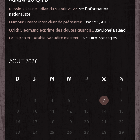
Vouziers : écologie et...
Russie-Ukraine : Bilan du 5 août 2026
sur
l'information
nationaliste
Humour. France Inter vient de présenter...
sur
XYZ, ABCD
Ulrich Siegmund exprime des doutes quant à...
sur
Lionel Baland
Le Japon et l’Arabie Saoudite mettent...
sur
Euro-Synergies
AOÛT 2026
D
L
M
M
J
V
S
1
2
3
4
5
6
7
8
9
10
11
12
13
14
15
16
17
18
19
20
21
22
23
24
25
26
27
28
29