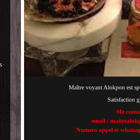
À
S
Maître voyant Alokpon est spec
Satisfaction g
Me conta
email : maitrealo
Numero appel et whatsa