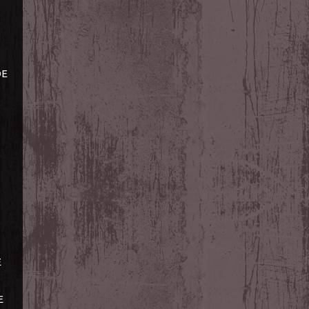
DE
E
E