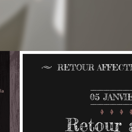
RETOUR AFFECTI
 la
05
JANVI
Retour a