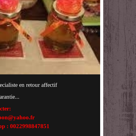
ialiste en retour affectif
arantie...
cter:
kpon@yahoo.fr
pp : 0022998847851