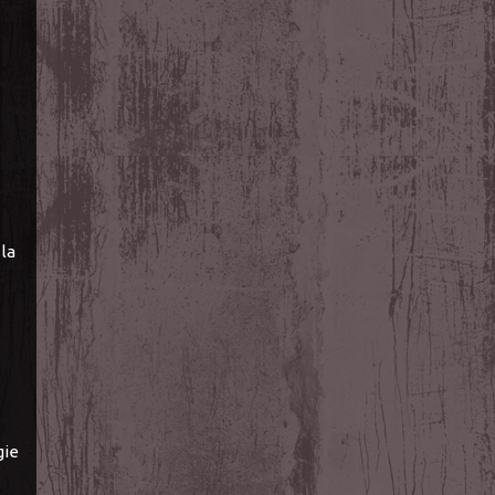
la
gie