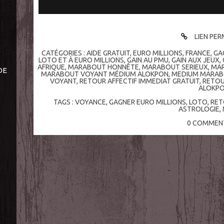
LIEN PE
CATÉGORIES :
AIDE GRATUIT
,
EURO MILLIONS
,
FRANCE
,
GA
LOTO ET À EURO MILLIONS
,
GAIN AU PMU
,
GAIN AUX JEUX
,
AFRIQUE
,
MARABOUT HONNÊTE
,
MARABOUT SERIEUX
,
MAR
DE
MARABOUT VOYANT MÉDIUM ALOKPON
,
MEDIUM MARABO
VOYANT
,
RETOUR AFFECTIF IMMEDIAT GRATUIT
,
RETOU
ALOKP
TAGS :
VOYANCE
,
GAGNER EURO MILLIONS
,
LOTO
,
RET
ASTROLOGIE
,
0
COMMENT