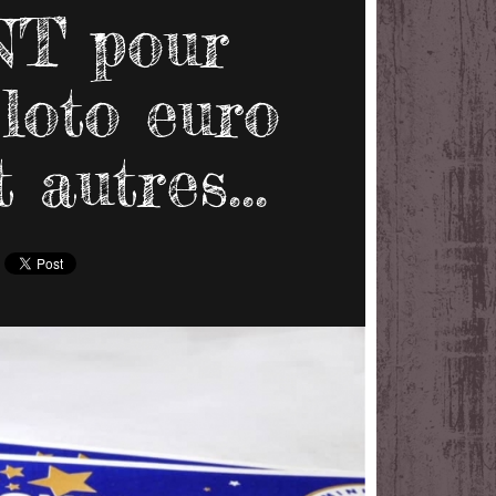
T pour
loto euro
 autres...