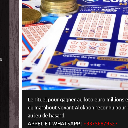
À
S
Le rituel pour gagner au loto euro millions e
du marabout voyant Alokpon reconnu pour se
au jeu de hasard.
APPEL ET WHATSAPP
:
+33756879527