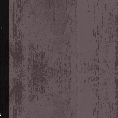
DE
E
E