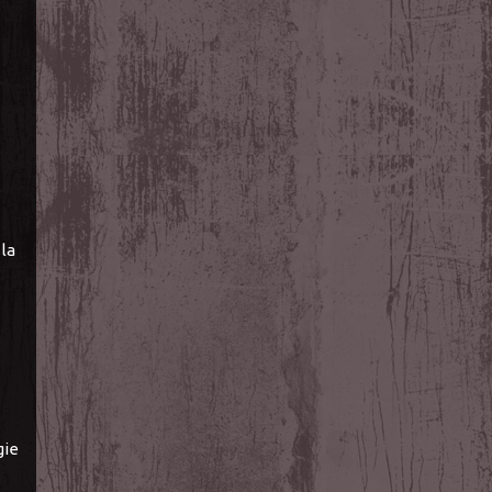
la
gie