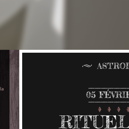
ASTRO
 la
05
FÉVRI
RITUEL