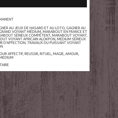
RMANENT
GNER AU JEUX DE HASARD ET AU LOTO
,
GAGNER AU
GRAND VOYANT MÉDIUM
,
MARABOUT EN FRANCE ET
ABOUT SÉRIEUX COMPÉTENT
,
MARABOUT VOYANT
,
UT VOYANT AFRICAIN ALOKPON
,
MEDIUM SÉRIEUX
R D'AFFECTION
,
TRAVAUX DU PUISSANT VOYANT
ON
OUR AFFECTIF
,
REUSSIR
,
RITUEL
,
MAGIE
,
AMOUR
,
MEDIUM
AIRE